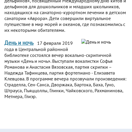
дельфинов», посвященный Международному дню китов и
дельфинов для дошкольников и младших школьников,
находящихся на санаторно-курортном лечении в детском
санатории «Аврора». Дети совершили виртуальное
путешествие в мир морей и океанов, где познакомились с
их некоторыми обитателями.
День и ночь
17 февраля 2019
года в Центральной районной
библиотеке состоялся вечер вокально-скрипичной
музыки «День и ночь». Выступали вокалистки Софья
Романова и Анастасия Вязовская, партия скрипки –
Надежда Тафинцева, партия фортепиано - Елизавета
Клевцова. В программе вечера прозвучали произведения:
Страделла, Сен-Санса, Дворжака, Бартока, Баха, Гуно,
Штрауса, Пьяццоллы, Глинки, Чайковского, Рахманинова,
Метнера, Глиэр.