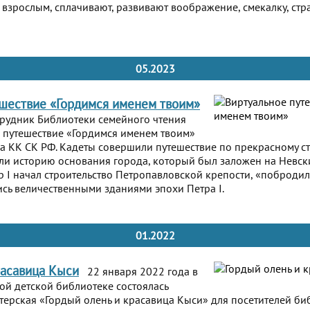
 взрослым, сплачивают, развивают воображение, смекалку, стр
05.2023
шествие «Гордимся именем твоим»
трудник Библиотеки семейного чтения
 путешествие «Гордимся именем твоим»
са КК СК РФ. Кадеты совершили путешествие по прекрасному с
ли историю основания города, который был заложен на Невск
тр I начал строительство Петропавловской крепости, «поброди
ись величественными зданиями эпохи Петра I.
01.2022
расавица Кыси
22 января 2022 года в
й детской библиотеке состоялась
терская «Гордый олень и красавица Кыси» для посетителей би