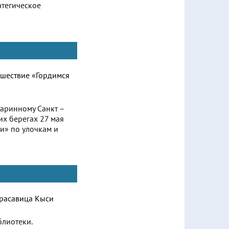
атегическое
таринному Санкт –
их берегах 27 мая
ли» по улочкам и
блиотеки.