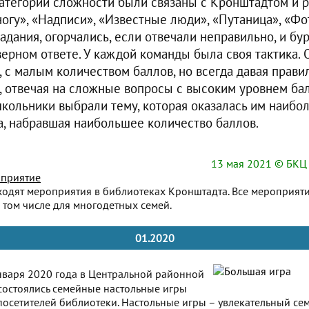
атегории сложности были связаны с Кронштадтом и р
огу», «Надписи», «Известные люди», «Путаница», «Фо
адания, огорчались, если отвечали неправильно, и б
верном ответе. У каждой команды была своя тактика.
 с малым количеством баллов, но всегда давая прави
, отвечая на сложные вопросы с высоким уровнем бал
школьники выбрали тему, которая оказалась им наибол
, набравшая наибольшее количество баллов.
13 мая 2021
© БКЦ 
приятие
ходят мероприятия в библиотеках Кронштадта. Все мероприят
 том числе для многодетных семей.
01.2020
варя 2020 года в Центральной районной
состоялись семейные настольные игры
посетителей библиотеки. Настольные игры – увлекательный се