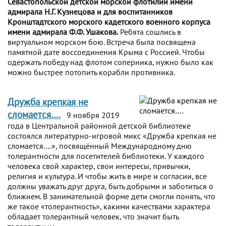
Севастопольской детской морской флотилии имени
адмирала Н.Г. Кузнецова и для воспитанников
Кронштадтского морского кадетского военного корпуса
имени адмирала Ф.Ф. Ушакова.
Ребята сошлись в
виртуальном морском бою. Встреча была посвящена
памятной дате воссоединения Крыма с Россией. Чтобы
одержать победу над флотом соперника, нужно было как
можно быстрее потопить корабли противника.
Дружба крепкая не
сломается….
9 ноября 2019
года в Центральной районной детской библиотеке
состоялся литературно-игровой микс «Дружба крепкая не
сломается….», посвящённый Международному дню
толерантности для посетителей библиотеки. У каждого
человека свой характер, свои интересы, привычки,
религия и культура. И чтобы жить в мире и согласии, все
должны уважать друг друга, быть добрыми и заботиться о
ближнем. В занимательной форме дети смогли понять, что
же такое «толерантность», какими качествами характера
обладает толерантный человек, что значит быть