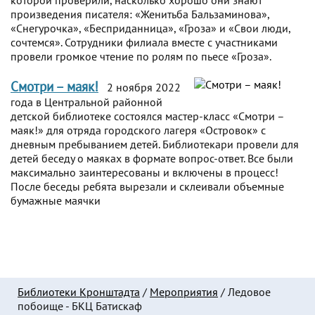
которой проверили, насколько хорошо они знают
произведения писателя: «Женитьба Бальзаминова»,
«Снегурочка», «Бесприданница», «Гроза» и «Свои люди,
сочтемся». Сотрудники филиала вместе с участниками
провели громкое чтение по ролям по пьесе «Гроза».
Смотри – маяк!
2 ноября 2022
года в Центральной районной
детской библиотеке состоялся мастер-класс «Смотри –
маяк!» для отряда городского лагеря «Островок» с
дневным пребыванием детей. Библиотекари провели для
детей беседу о маяках в формате вопрос-ответ. Все были
максимально заинтересованы и включены в процесс!
После беседы ребята вырезали и склеивали объемные
бумажные маячки
Библиотеки Кронштадта
/
Мероприятия
/
Ледовое
побоище - БКЦ Батискаф