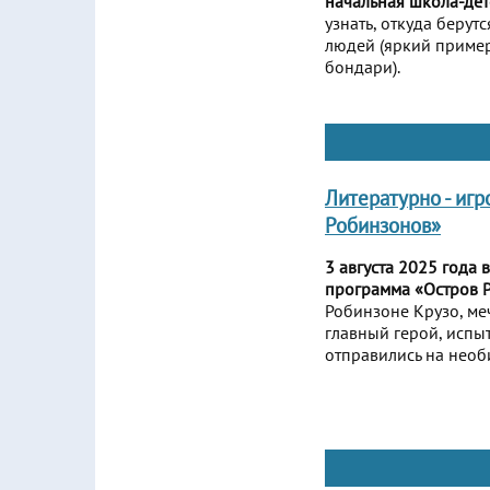
начальная школа-де
узнать, откуда берут
людей (яркий пример
бондари).
Литературно - иг
Робинзонов»
3 августа 2025 года
программа «Остров 
Робинзоне Крузо, меч
главный герой, испы
отправились на необ