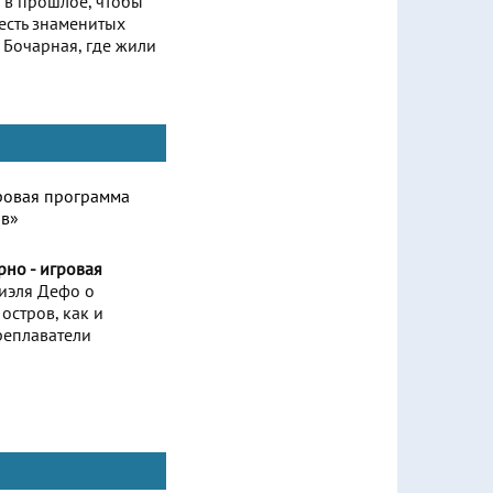
 в прошлое, чтобы
честь знаменитых
 Бочарная, где жили
рно - игровая
ниэля Дефо о
остров, как и
реплаватели