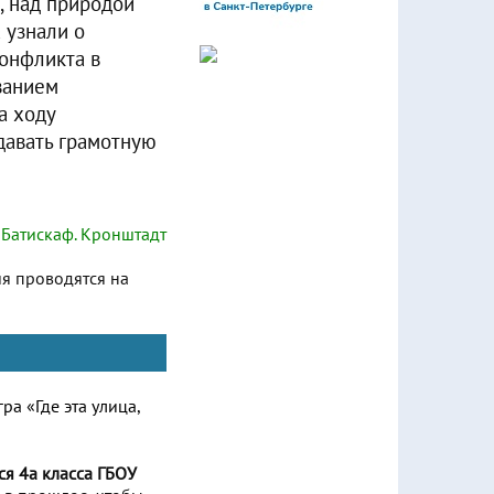
, над природой
 узнали о
онфликта в
ванием
а ходу
давать грамотную
Батискаф. Кронштадт
ия проводятся на
ся 4а класса ГБОУ