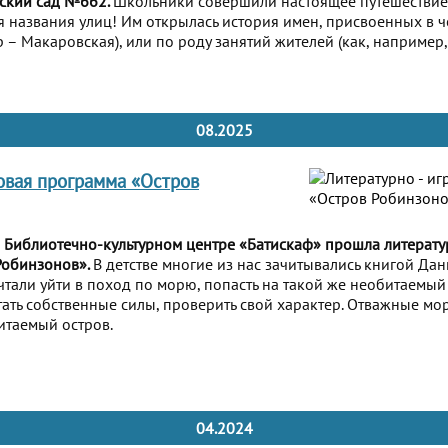
тский сад №662.
Школьники совершили настоящее путешествие
ся названия улиц! Им открылась история имен, присвоенных в 
 – Макаровская), или по роду занятий жителей (как, например,
08.2025
ровая программа «Остров
 в Библиотечно-культурном центре «Батискаф» прошла литерату
Робинзонов».
В детстве многие из нас зачитывались книгой Да
тали уйти в поход по морю, попасть на такой же необитаемый 
тать собственные силы, проверить свой характер. Отважные мо
итаемый остров.
04.2024