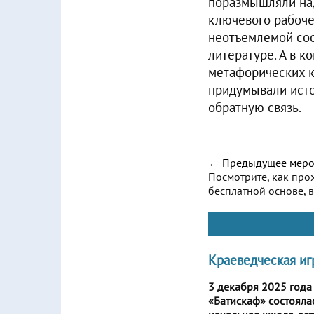
поразмышляли над
ключевого рабоче
неотъемлемой сос
литературе. А в 
метафорических к
придумывали исто
обратную связь.
←
Предыдущее меро
Посмотрите, как про
бесплатной основе, в
Краеведческая игр
3 декабря 2025 года
«Батискаф» состоялас