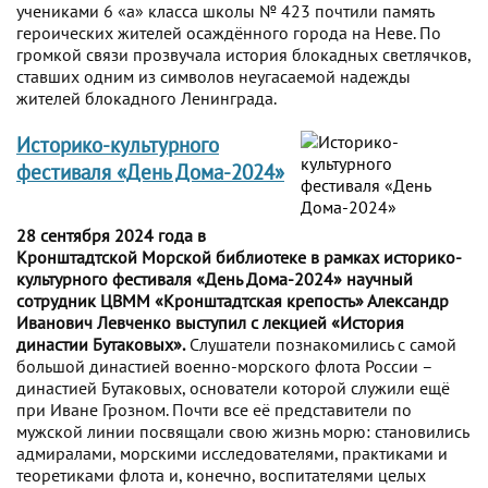
учениками 6 «а» класса школы № 423 почтили память
героических жителей осаждённого города на Неве. По
громкой связи прозвучала история блокадных светлячков,
ставших одним из символов неугасаемой надежды
жителей блокадного Ленинграда.
Историко-культурного
фестиваля «День Дома-2024»
28 сентября 2024 года в
Кронштадтской Морской библиотеке в рамках историко-
культурного фестиваля «День Дома-2024» научный
сотрудник ЦВММ «Кронштадтская крепость» Александр
Иванович Левченко выступил с лекцией «История
династии Бутаковых».
Слушатели познакомились с самой
большой династией военно-морского флота России –
династией Бутаковых, основатели которой служили ещё
при Иване Грозном. Почти все её представители по
мужской линии посвящали свою жизнь морю: становились
адмиралами, морскими исследователями, практиками и
теоретиками флота и, конечно, воспитателями целых