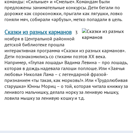
команды: «Сильные» и «Смелые». Командам были
предложены занимательные конкурсы. Дети бегали по
дорожке как сороконожки, прыгали как лягушки, ловко
гоняли мяч, собирали «арбузы», метко попадали в цель.
Сказки из разных карманов
3
ноября в Центральной районной
детской библиотеке прошла
интерактивная программа «Сказки из разных карманов».
Дети познакомились со стихами поэтов ХХ века.
Например, «Глупая лошадь» Вадима Левина – про лошадь,
которая в дождь надевала галоши поплоше. Или «Заячья
любовь» Николая Лама – с легендарной фразой-
признанием «ты такая, как морковь!». Или «Трудолюбивая
старушка» Юнны Мориц – о той, которая читала книжку за
ленивого мальчишку, делала норку за ленивую мышку,
ловила мышку за ленивую кошку и т.д.