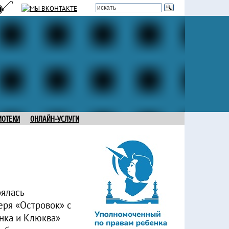
ИОТЕКИ
ОНЛАЙН-УСЛУГИ
оялась
еря «Островок» с
нка и Клюква»