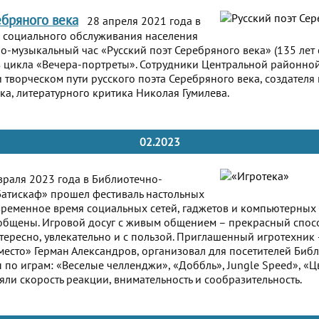
ебряного века
28 апреля 2021 года в
 социального обслуживания населения
но-музыкальный час «Русский поэт Серебряного века» (135 лет
з цикла «Вечера-портреты». Сотрудники Центральной районно
и творческом пути русского поэта Серебряного века, создателя
ка, литературного критика Николая Гумилева.
02.2023
раля 2023 года в Библиотечно-
Батискаф» прошел фестиваль настольных
овременное время социальных сетей, гаджетов и компьютерных 
зобщены. Игровой досуг с живым общением – прекрасный спос
ересно, увлекательно и с пользой. Приглашенный игротехник 
есто» Герман Александров, организовал для посетителей Библ
по играм: «Веселые челленджи», «Доббль», Jungle Speed», «Ц
яли скорость реакции, внимательность и сообразительность.