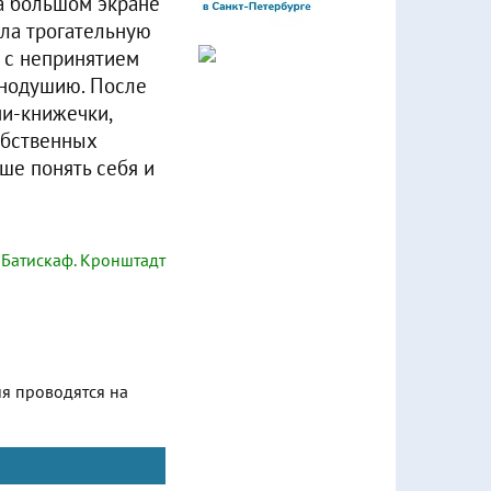
а большом экране
ла трогательную
 с непринятием
внодушию. После
и-книжечки,
обственных
ше понять себя и
Батискаф. Кронштадт
ия проводятся на