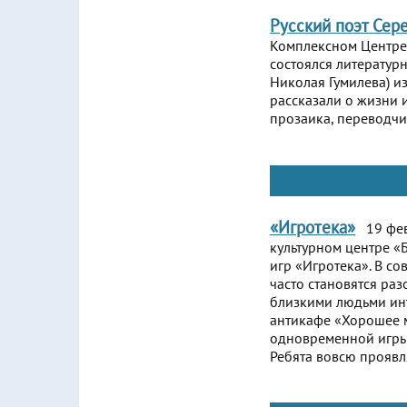
Русский поэт Сер
Комплексном Центре
состоялся литератур
Николая Гумилева) и
рассказали о жизни 
прозаика, переводчи
«Игротека»
19 фев
культурном центре «
игр «Игротека». В с
часто становятся ра
близкими людьми инт
антикафе «Хорошее м
одновременной игры 
Ребята вовсю проявл