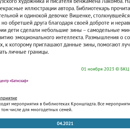
узского художника и писателя Бенжамена Лакомба. Н
екрасные иллюстрации автора. Библиотекарь прочита
тельной и одинокой девочке Вишенке, столкнувшейся
 но обретшей друга благодаря своей доброте и нера
ии дети сделали небольшие зины – самодельные мин
итию эмоционального интеллекта. Размышления о с
ах, к которому приглашают данные зины, помогают луч
вать личные границы.
01 ноября 2023
© БКЦ 
центр «Батискаф»
приятие
ходят мероприятия в библиотеках Кронштадта. Все мероприят
 том числе для многодетных семей.
04.2021