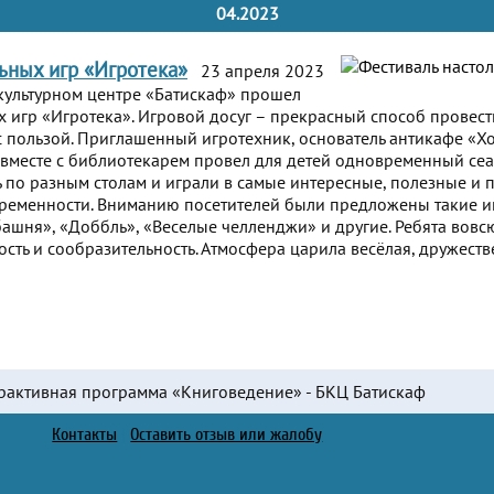
04.2023
ьных игр «Игротека»
23 апреля 2023
культурном центре «Батискаф» прошел
х игр «Игротека». Игровой досуг – прекрасный способ провест
 с пользой. Приглашенный игротехник, основатель антикафе «
 вместе с библиотекарем провел для детей одновременный сеа
 по разным столам и играли в самые интересные, полезные и
ременности. Вниманию посетителей были предложены такие и
башня», «Доббль», «Веселые челленджи» и другие. Ребята вовс
ость и сообразительность. Атмосфера царила весёлая, дружеств
рактивная программа «Книговедение» - БКЦ Батискаф
Контакты
|
Оставить отзыв или жалобу