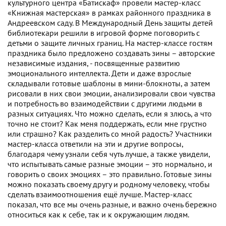
культурного центра «Батискаф» провели мастер-класс
«Книжная мастерская» в рамках районного праздника в
Андреевском саду. В Международный День защиты детей
библиотекари решили в игровой форме поговорить с
детьми о защите личных границ. На мастер-классе гостям
праздника было предложено создавать зины – авторские
независимые издания, - посвященные развитию
эмоционального интеллекта. Дети и даже взрослые
складывали готовые шаблоны в мини-блокноты, а затем
рисовали в них свои эмоции, анализировали свои чувства
и потребность во взаимодействии с другими людьми в
разных ситуациях. Что можно сделать, если я злюсь, а что
точно не стоит? Как меня поддержать, если мне грустно
или страшно? Как разделить со мной радость? Участники
мастер-класса ответили на эти и другие вопросы,
благодаря чему узнали себя чуть лучше, а также увидели,
что испытывать самые разные эмоции – это нормально, и
говорить о своих эмоциях – это правильно. Готовые зины
можно показать своему другу и родному человеку, чтобы
сделать взаимоотношения ещё лучше. Мастер-класс
показал, что все мы очень разные, и важно очень бережно
относиться как к себе, так и к окружающим людям.