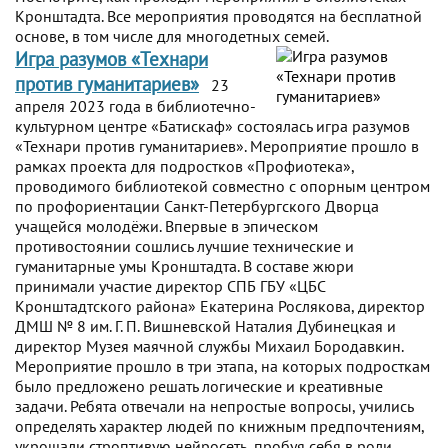
Кронштадта. Все мероприятия проводятся на бесплатной
основе, в том числе для многодетных семей.
Игра разумов «Технари
против гуманитариев»
23
апреля 2023 года в библиотечно-
культурном центре «Батискаф» состоялась игра разумов
«Технари против гуманитариев». Мероприятие прошло в
рамках проекта для подростков «Профиотека»,
проводимого библиотекой совместно с опорным центром
по профориентации Санкт-Петербургского Дворца
учащейся молодёжи. Впервые в эпическом
противостоянии сошлись лучшие технические и
гуманитарные умы Кронштадта. В составе жюри
принимали участие директор СПБ ГБУ «ЦБС
Кронштадтского района» Екатерина Рослякова, директор
ДМШ № 8 им. Г. П. Вишневской Наталия Дубинецкая и
директор Музея маячной службы Михаил Бородавкин.
Мероприятие прошло в три этапа, на которых подросткам
было предложено решать логические и креативные
задачи. Ребята отвечали на непростые вопросы, учились
определять характер людей по книжным предпочтениям,
укрощали строптивую нейросеть, пробуя себя в роли