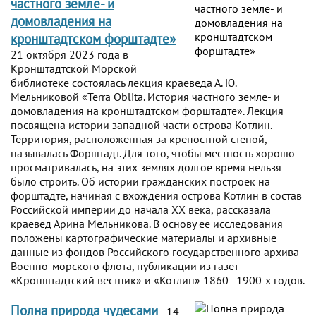
частного земле- и
домовладения на
кронштадтском форштадте»
21 октября 2023 года в
Кронштадтской Морской
библиотеке состоялась лекция краеведа А. Ю.
Мельниковой «Terra Oblita. История частного земле- и
домовладения на кронштадтском форштадте». Лекция
посвящена истории западной части острова Котлин.
Территория, расположенная за крепостной стеной,
называлась Форштадт. Для того, чтобы местность хорошо
просматривалась, на этих землях долгое время нельзя
было строить. Об истории гражданских построек на
форштадте, начиная с вхождения острова Котлин в состав
Российской империи до начала ХХ века, рассказала
краевед Арина Мельникова. В основу ее исследования
положены картографические материалы и архивные
данные из фондов Российского государственного архива
Военно-морского флота, публикации из газет
«Кронштадтский вестник» и «Котлин» 1860–1900-х годов.
Полна природа чудесами
14