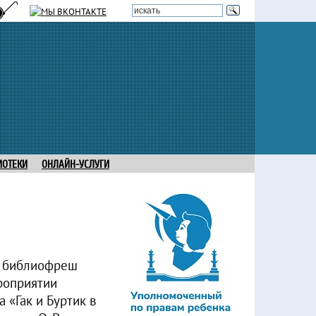
ИОТЕКИ
ОНЛАЙН-УСЛУГИ
а библиофреш
роприятии
 «Гак и Буртик в