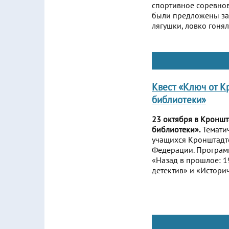
спортивное соревнов
были предложены зан
лягушки, ловко гонял
Квест «Ключ от 
библиотеки»
23 октября в Кронш
библиотеки».
Тематич
учащихся Кронштадтс
Федерации. Программ
«Назад в прошлое: 1
детектив» и «Истори