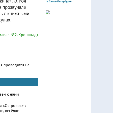
ина», О. Роя
е прозвучали
сь с книжными
улах.
лиал №2. Кронштадт
ия проводятся на
ря «Островок» с
е, весёлое