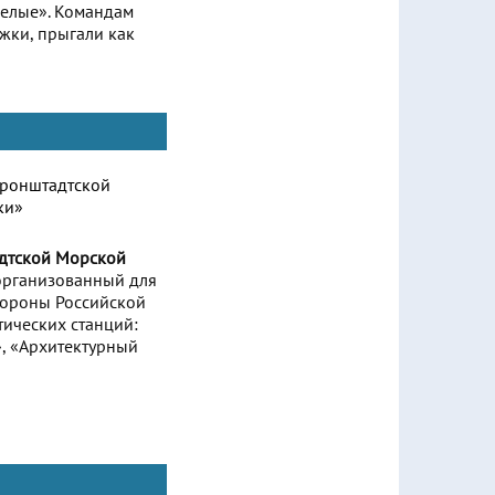
мелые». Командам
жки, прыгали как
адтской Морской
организованный для
бороны Российской
ических станций:
, «Архитектурный