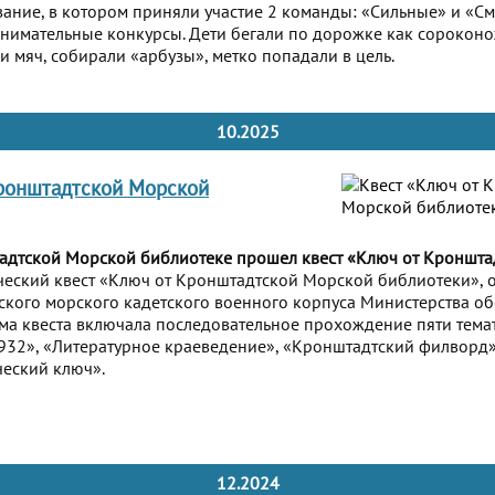
ание, в котором приняли участие 2 команды: «Сильные» и «С
имательные конкурсы. Дети бегали по дорожке как сороконо
и мяч, собирали «арбузы», метко попадали в цель.
10.2025
Кронштадтской Морской
тадтской Морской библиотеке прошел квест «Ключ от Кроншт
еский квест «Ключ от Кронштадтской Морской библиотеки», 
кого морского кадетского военного корпуса Министерства о
а квеста включала последовательное прохождение пяти темат
932», «Литературное краеведение», «Кронштадтский филворд»
ческий ключ».
12.2024