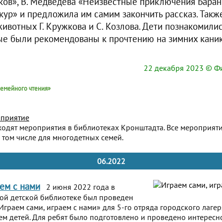
ков», В. Медведева «Неизвестные приключения Баранк
ур» и предложила им самим закончить рассказ. Такж
животных Г. Кружкова и С. Козлова. Дети познакомили
ые были рекомендованы к прочтению на зимних каник
22 декабря 2023
© Фи
емейного чтения»
приятие
ходят мероприятия в библиотеках Кронштадта. Все мероприят
 том числе для многодетных семей.
06.2022
аем с нами
2 июня 2022 года в
ой детской библиотеке был проведен
Играем сами, играем с нами» для 5-го отряда городского лаге
 детей. Для ребят было подготовлено и проведено интересно