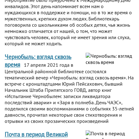
Мероприятие было приурочено к Международному Дню
инвалидов. Этот день напоминает всем нам о
нуждающихся в поддержке и помощи, но в то же время о
мужественных, крепких духом людях. Библиотекарь
поговорила со школьниками об особых детях, чья жизнь
немножко отличается от нашей, о том, что может
чувствовать человек, который не имеет зрения или слуха,
который не может ходить.
Чернобыль: взгляд сквозь
время
17 апреля 2021 года в
Центральной районной библиотеке состоялся
тематический вечер «Чернобыль: взгляд сквозь время». На
встрече с кронштадтцами Юрий Пейсахович, бывший
Начальник Штаба Припятского ГОВД, автор книг
«Испытание Чернобылем: записки ликвидатора
последствий аварии» и «Заря в полнеба. День ЧАЭС»,
поделился своими воспоминаниями о событиях 35-летней
давности, прочитал некоторые свои стихотворения и
отрывки из своих прозаических произведений
Почта в период Великой