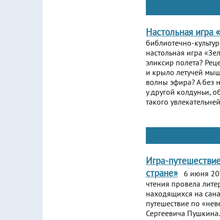
Настольная игра 
библиотечно-культу
настольная игра «Зел
эликсир полета? Реце
и крыло летучей мыш
волны эфира? А без 
у другой колдуньи, о
такого увлекательней
Игра-путешестви
стране»
6 июня 202
чтения провела лите
находящихся на сана
путешествие по «нев
Сергеевича Пушкина.