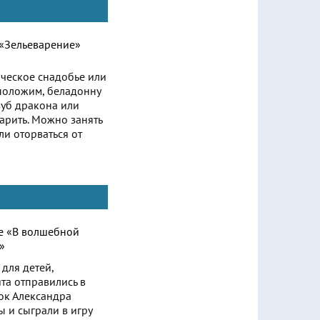
ическое снадобье или
, положим, беладонну
зуб дракона или
арить. Можно занять
ли оторваться от
для детей,
та отправились в
ок Александра
 и сыграли в игру