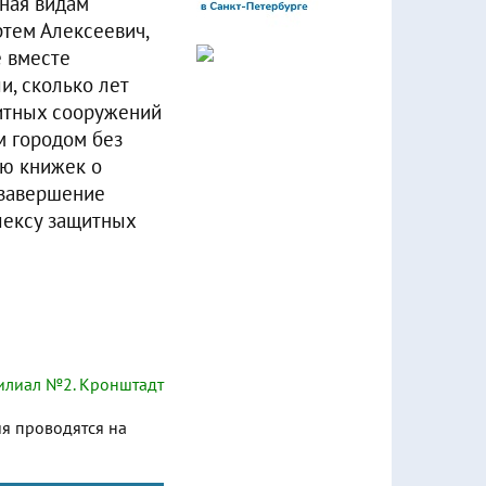
нная видам
ртем Алексеевич,
е вместе
и, сколько лет
щитных сооружений
м городом без
ию книжек о
 завершение
лексу защитных
лиал №2. Кронштадт
ия проводятся на