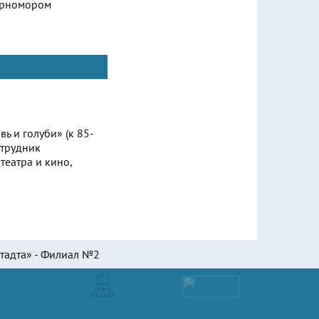
Черномором
 и голуби» (к 85-
отрудник
театра и кино,
тадта» - Филиал №2