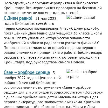
Посмотрите, как проходят мероприятия в библиотеках
Кронштадта. Все мероприятия проводятся на бесплатной
основе, в том числе для многодетных семей.
С Днем радио!
11 мая 2022
года в Библиотеке семейного
чтения состоялся познавательный час «С Днем радио!»,
посвященный Дню Радио, для учащихся 3б класса школы
№418. Ребята узнали об исторической значимости
изобретений в области радиосвязи русского физика А.С.
Попова, познакомились с историей создания первого
радиоприемника и принципах его работы. Библиотекарь
рассказала о первых испытаниях, которые проходили в
Кронштадте, под руководством самого Попова.
Свен – храброе сердце
3
ноября 2022 года в Центральной
районной детской библиотеке
состоялось чтение с погружением «Свен – храброе
сердце» для 2 и 3 отрядов городского лагеря «Островок»
с дневным пребыванием детей. Идеальная история для
первого литературного знакомства с маяками. Красочно
иллюстрированный небольшой рассказ Макса и Льва