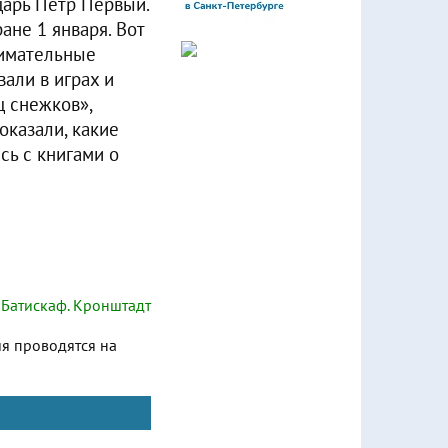
царь Пётр Первый.
ане 1 января. Вот
нимательные
али в играх и
ц снежков»,
оказали, какие
сь с книгами о
Батискаф. Кронштадт
ия проводятся на