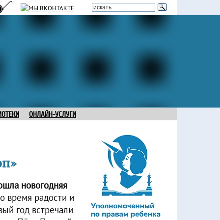
ИОТЕКИ
ОНЛАЙН-УСЛУГИ
оп»
рошла новогодняя
о время радости и
вый год встречали