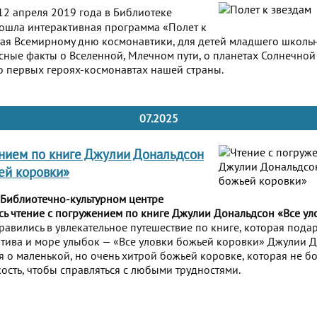
2 апреля 2019 года в Библиотеке
ошла интерактивная программа «Полет к
ая Всемирному дню космонавтики, для детей младшего школьно
сные факты о Вселенной, Млечном пути, о планетах Солнечной
о первых героях-космонавтах нашей страны.
07.2025
нием по книге Джулии Дональдсон
ей коровки»
 Библиотечно-культурном центре
сь чтение с погружением по книге Джулии Дональдсон «Все у
равились в увлекательное путешествие по книге, которая подар
тива и море улыбок — «Все уловки божьей коровки» Джулии Д
я о маленькой, но очень хитрой божьей коровке, которая не бо
кость, чтобы справляться с любыми трудностями.