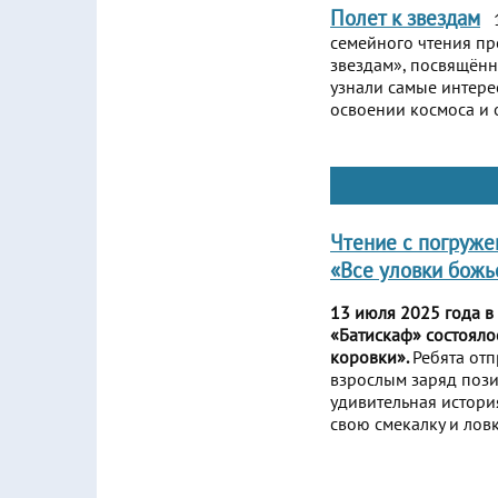
Полет к звездам
1
семейного чтения пр
звездам», посвящённ
узнали самые интере
освоении космоса и 
Чтение с погруже
«Все уловки божь
13 июля 2025 года в
«Батискаф» состояло
коровки».
Ребята отп
взрослым заряд пози
удивительная истори
свою смекалку и лов