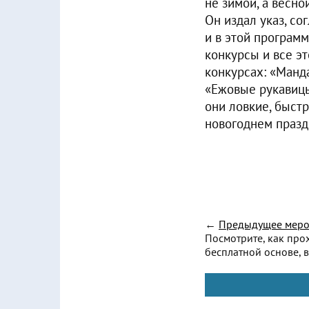
не зимой, а весно
Он издал указ, со
и в этой програм
конкурсы и все эт
конкурсах: «Манда
«Ежовые рукавицы
они ловкие, быст
новогоднем празд
←
Предыдущее меро
Посмотрите, как про
бесплатной основе, в