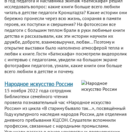
В год педагога и наставника экипаж «Батискафа» решил
исследовать вопрос: какие книги больше всего любили
читать в детстве педагоги Кронштадта? Какие истории они
бережно пронесли через всю жизнь, сохраняя в памяти
героев, их поступки и свершения? На фотосессии все
педагоги с большим теплом брали в руки любимые книги
детства и рассказывали, как эти истории научили их
дружбе, доброте, взаимовыручке, любви... Поэтому и
открытие выставки было наполнено атмосферой тепла и
любви к книге. Гости «Батискафа» посмотрели видеоролик
с интервью с педагогами, увидели на большом экране
фотографии педагогов, узнали, какие книги они больше
всего любили в детстве и почему.
Народное искусство России
15 ноября 2022 года сотрудник
Библиотеки семейного чтения
провела познавательный час «Народное искусство
России» из цикла «В старину бывало так…», посвящённый
Году культурного наследия народов России, для отделения
дневного пребывания КЦСОН. Слушатели вспомнили
профессии, связанные с народными промыслами.
Услышали рассказ о ранее неизвестных древнерусских