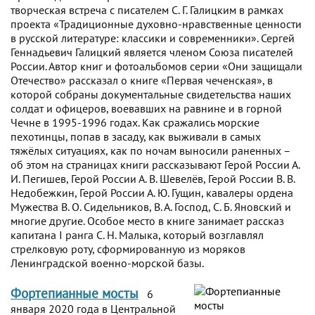
творческая встреча с писателем С. Г. Галицким в рамках
проекта «Традиционные духовно-нравственные ценности
в русской литературе: классики и современники». Сергей
Геннадьевич Галицкий является членом Союза писателей
России. Автор книг и фотоальбомов серии «Они защищали
Отечество» рассказал о книге «Первая чеченская», в
которой собраны документальные свидетельства наших
солдат и офицеров, воевавших на равнине и в горной
Чечне в 1995-1996 годах. Как сражались морские
пехотинцы, попав в засаду, как выживали в самых
тяжёлых ситуациях, как по ночам выносили раненных –
об этом на страницах книги рассказывают Герой России А.
И. Пегишев, Герой России А. В. Шевелёв, Герой России В. В.
Недобежкин, Герой России А. Ю. Гущин, кавалеры ордена
Мужества В. О. Сидельников, В. А. Господ, С. Б. Яновский и
многие другие. Особое место в книге занимает рассказ
капитана I ранга С. Н. Малыка, который возглавлял
стрелковую роту, сформированную из моряков
Ленинградской военно-морской базы.
Фортепианные мосты
6
января 2020 года в Центральной