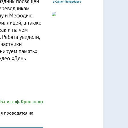
раздник посвящён
переводчикам
лу и Мефодию.
риллицей, а также
ак и на чём
. Ребята увидели,
Участники
нируем память»,
видео «День
Батискаф. Кронштадт
ия проводятся на