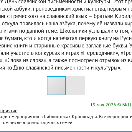
ся День славянской письменности и культуры. Этот п
нской азбуки, проповедникам христианства, первым 
иг с греческого на славянский язык — братьям Кирил
и откуда появилась наша азбука, почему её назвали ки
книгами по данной теме. Школьники услышали о том, к
я бумаги, кто и когда напечатал первую книгу на Руси
евние книги и старинные красивые заглавные буквы. 
яли участие в конкурсах и играх «Переводчики», «Тре
», «Слова из слова», а также посмотрели отрывок из 
я ко Дню славянской письменности и культуры».
19 мая 2026
© БКЦ 
приятие
ходят мероприятия в библиотеках Кронштадта. Все мероприят
 том числе для многодетных семей.