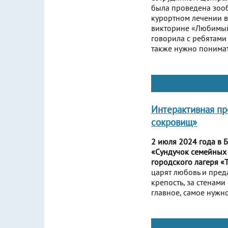
была проведена зоо
курортном лечении в 
викторине «Любимый 
говорила с ребятами 
также нужно понимат
Интерактивная п
сокровищ»
2 июля 2024 года в 
«Сундучок семейных 
городского лагеря «
царят любовь и преда
крепость, за стенами
главное, самое нужно