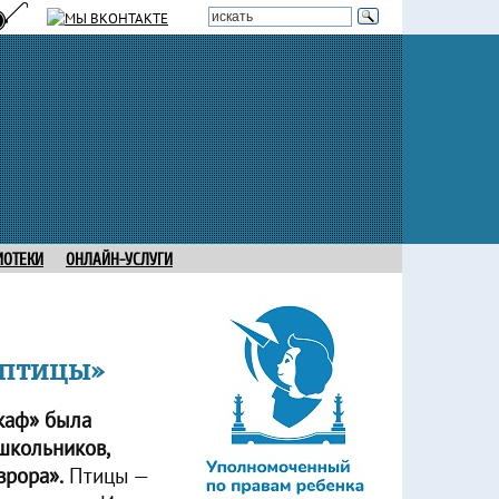
ИОТЕКИ
ОНЛАЙН-УСЛУГИ
 птицы»
скаф» была
школьников,
врора».
Птицы —