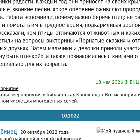
ники радости. Каждый год они приносят на своих крыл
лые, звонкие песни, яркое оперение оживляют природ
ь. Ребята вспомнили, почему важно беречь птиц: не ра
 и помогать им в трудное время, подкармливая зерн
ссказали, чем птицы отличаются от животных и каких
тили на вопросы викторины «Пернатые сказки» и отг
х друзьях. Затем мальчики и девочки приняли участи
чу быть птичкой», а также познакомились с книгами о 
циально для их возраста.
18 мая 2026
© БКЦ 
приятие
ходят мероприятия в библиотеках Кронштадта. Все мероприят
 том числе для многодетных семей.
10.2022
юбимец
20 октября 2022 года
льной районной детской библиотеки