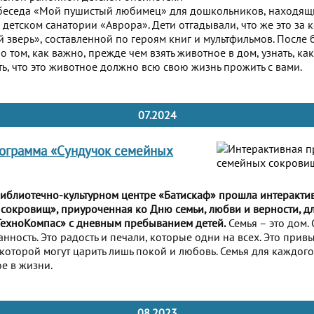
беседа «Мой пушистый любимец» для дошкольников, находящи
детском санатории «Аврора». Дети отгадывали, что же это за к
зверь», составленной по героям книг и мультфильмов. После 
о том, как важно, прежде чем взять животное в дом, узнать, как
ь, что это животное должно всю свою жизнь прожить с вами.
07.2024
рограмма «Сундучок семейных
Библиотечно-культурном центре «Батискаф» прошла интеракти
сокровищ», приуроченная ко Дню семьи, любви и верности, дл
ТехноКомпас» с дневным пребыванием детей.
Семья – это дом. 
нность. Это радость и печали, которые одни на всех. Это прив
 которой могут царить лишь покой и любовь. Семья для каждого
е в жизни.
08.2023