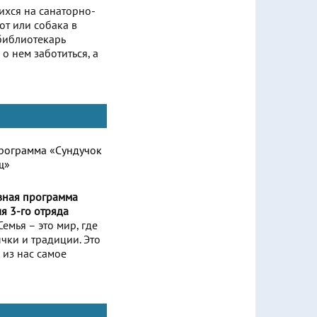
хся на санаторно-
от или собака в
библиотекарь
 о нем заботиться, а
вная программа
я 3-го отряда
Семья – это мир, где
ычки и традиции. Это
 из нас самое