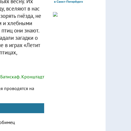
ьях весну. Их
у, вселяют в нас
зорять гнёзда, не
ом и хлебными
 птиц они знают.
адали загадки о
е в играх «Летит
птицах,
Батискаф. Кронштадт
ия проводятся на