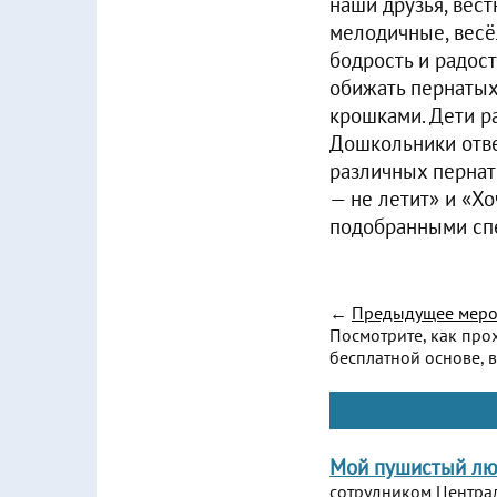
наши друзья, вест
мелодичные, весё
бодрость и радост
обижать пернатых
крошками. Дети ра
Дошкольники отве
различных пернаты
— не летит» и «Хо
подобранными спе
←
Предыдущее меро
Посмотрите, как про
бесплатной основе, в
Мой пушистый л
сотрудником Центра