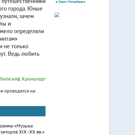
 путешественники
ого города. Юные
узнали, зачем
лы и
умело определяли
ринтам»
м не только
вут. Ведь любить
Батискаф. Кронштадт
ия проводятся на