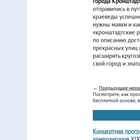
города Кронштадт
отправились в пу
краеведы успешно
нужны маяки и ка
«кронштадтские р
по описанию дост
прекрасных улиц 
расширить кругозо
свой город и знат
←
Предыдущее меро
Посмотрите, как про
бесплатной основе, в
Концертная прог
композиторов XIX