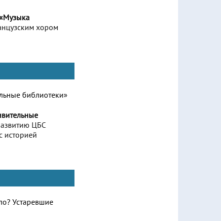
 «Музыка
анцузским хором
ивительные
развитию ЦБС
с историей