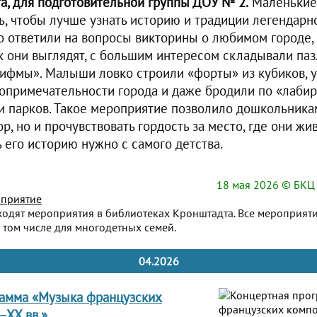
а, для подготовительной группы ДОУ № 2.
Маленькие
ть, чтобы лучше узнать историю и традиции легендарн
 ответили на вопросы викторины о любимом городе, 
к они выглядят, с большим интересом складывали паз
ифмы». Малыши ловко строили «форты» из кубиков, 
опримечательности города и даже бродили по «лаби
и парков. Такое мероприятие позволило дошкольника
р, но и прочувствовать гордость за место, где они жи
ь его историю нужно с самого детства.
18 мая 2026
© БКЦ 
приятие
ходят мероприятия в библиотеках Кронштадта. Все мероприят
 том числе для многодетных семей.
04.2026
рамма «Музыка французских
–XX вв.»