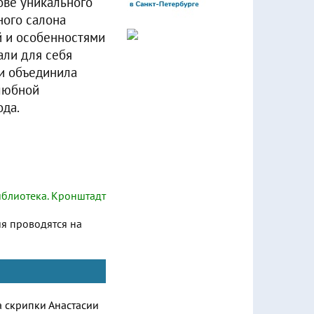
ове уникального
ного салона
й и особенностями
али для себя
 и объединила
елюбной
ода.
блиотека. Кронштадт
ия проводятся на