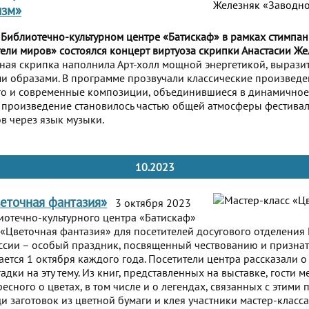
изм»
 Библиотечно-культурном центре «Батискаф» в рамках стимпан
тели миров» состоялся концерт виртуоза скрипки Анастасии Ж
ная скрипка наполнила Арт-холл мощной энергетикой, вырази
 образами. В программе прозвучали классические произведе
го и современные композиции, объединившиеся в динамичное
 произведение становилось частью общей атмосферы фестивал
в через язык музыки.
10.2023
еточная фантазия»
3 октября 2023
иотечно-культурного центра «Батискаф»
 «Цветочная фантазия» для посетителей досугового отделения
ссии – особый праздник, посвященный чествованию и призна
ается 1 октября каждого года. Посетители центра рассказали 
гадки на эту тему. Из книг, представленных на выставке, гости 
есного о цветах, в том числе и о легендах, связанных с этим
 заготовок из цветной бумаги и клея участники мастер-класс