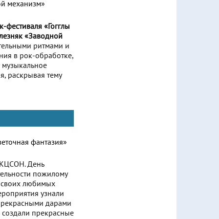
к-фестиваля «Гогглы
елезняк «Заводной
тельными ритмами и
ния в рок-обработке,
 музыкальное
я, раскрывая тему
 КЦСОН. День
тельности пожилому
о своих любимых
мероприятия узнали
и прекрасными дарами
а создали прекрасные