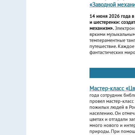
«Заводной механ
14 июня 2026 года в
и шестеренки: созда
механизм».
Электрон
яркими музыкальными
темпераментные тан
путешествие. Каждое
фантастических миро
Мастер-класс «Цв
года сотрудник библ
провел мастер-класс
пожилых людей в Ро
населению. Он отмеч
цветах и отгадали за
много нового и интер
природы. При помощи