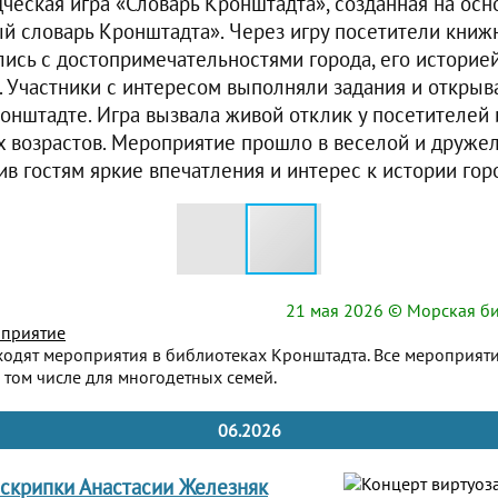
дческая игра «Словарь Кронштадта», созданная на осн
й словарь Кронштадта». Через игру посетители книж
ись с достопримечательностями города, его историе
. Участники с интересом выполняли задания и открыв
онштадте. Игра вызвала живой отклик у посетителей
х возрастов. Мероприятие прошло в веселой и друж
в гостям яркие впечатления и интерес к истории гор
21 мая 2026
© Морская би
приятие
ходят мероприятия в библиотеках Кронштадта. Все мероприят
 том числе для многодетных семей.
06.2026
 скрипки Анастасии Железняк