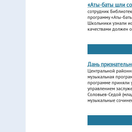
«Аты-баты шли с
сотрудник Библиотек
программу «Аты-баты
Школьники узнали и
качествами должен о
Дань признатель
Центральной районно
музыкальная програ
программе приняли у
управлением заслуже
Соловьев-Седой (мла
музыкальные сочине