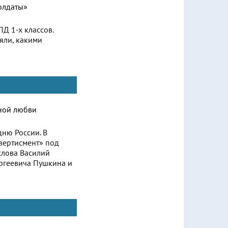
Д 1-х классов.
яли, какими
ню России. В
вертисмент» под
слова Василий
ергеевича Пушкина и