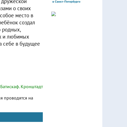
и дружеской
зами о своих
собое место в
ребёнок создал
о родных,
ях и любимых
а себе в будущее
Батискаф. Кронштадт
ия проводятся на