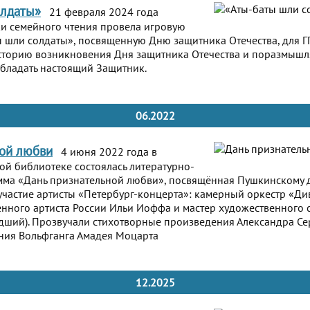
олдаты»
21 февраля 2024 года
и семейного чтения провела игровую
 шли солдаты», посвященную Дню защитника Отечества, для ГП
сторию возникновения Дня защитника Отечества и поразмышл
бладать настоящий Защитник.
06.2022
ной любви
4 июня 2022 года в
й библиотеке состоялась литературно-
мма «Дань признательной любви», посвящённая Пушкинскому д
частие артисты «Петербург-концерта»: камерный оркестр «Ди
нного артиста России Ильи Иоффа и мастер художественного 
дший). Прозвучали стихотворные произведения Александра С
ния Вольфганга Амадея Моцарта
12.2025