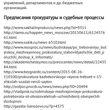
управлений, департаментов и др. бюджетных
организаций.
Предписания прокуратуры и судебные процессы
http://www.sakhalinprokur.ru/news.php?id=9311
http://riamo.ru/happen_news_moscow/20150611/6124376
61.html
http://www.sokik.ru/news-6510.html
http://www.mosproc.ru/news/butirskaya/po_trebovaniyu_but
yrskoy_mezhrayonnoy_prokuratury_slabovidyashchie_deti_p
oluchili_dostup_k_informats/
http://akademichesky.mos.ru/presscenter/news/detail/22435
84.html
http://www.bezgranitc.ru/content/2015-08-26-
110100/prokuratura-kazbekovskogo-rayona-trebuet-v-15-
shkolah-sozdat-versii-saytov
http://ordjon.procrb.ru/news/news.php?ID=20494
http://vladprok.ru/sobinskaya-mezhrajonnaya-prokuratura-
potrebovala-ot-obrazovatelnyh-uchrezhdenij-obespechit-
dostupnos
http://gazeta-lianozovo.ru/?p=4375