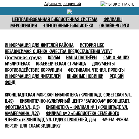
Афиша мероприятий
ЦЕНТРАЛИЗОВАННАЯ БИБЛИОТЕЧНАЯ СИСТЕМА
ФИЛИАЛЫ
МЕРОПРИЯТИЯ
ЭЛЕКТРОННЫЕ БИБЛИОТЕКИ
ОНЛАЙН-УСЛУГИ
ИНФОРМАЦИЯ ДЛЯ ЖИТЕЛЕЙ РАЙОНА
ИСТОРИЯ ЦБС
НЕЗАВИСИМАЯ ОЦЕНКА КАЧЕСТВА ПРЕДОСТАВЛЕНИЯ УСЛУГ
Доступная среда
КЛУБЫ
НАШИ ПАРТНЁРЫ
СМИ О НАШИХ
БИБЛИОТЕКАХ
КРАЕВЕДЧЕСКАЯ СТРАНИЦА
ДОКУМЕНТЫ
ПРОТИВОДЕЙСТВИЕ КОРРУПЦИИ
ФЕСТИВАЛИ, ЧТЕНИЯ, ПРОЕКТЫ
ИНФОРМАЦИЯ ДЛЯ ЧИТАТЕЛЕЙ
КНИЖНЫЕ НОВИНКИ
РЕДКИЙ
ФОНД
КРОНШТАДТСКАЯ МОРСКАЯ БИБЛИОТЕКА (КРОНШТАДТ, СОВЕТСКАЯ УЛ.,
Д.49)
БИБЛИОТЕЧНО-КУЛЬТУРНЫЙ ЦЕНТР "БАТИСКАФ" (КРОНШТАДТ,
ФЛОТСКАЯ УЛ., Д.5)
БИБЛИОТЕКА – ФИЛИАЛ № 1 (КРОНШТАДТ, УЛ.
АММЕРМАНА, Д.27)
ФИЛИАЛ № 2 «БИБЛИОТЕКА СЕМЕЙНОГО
ЧТЕНИЯ» (КРОНШТАДТ, УЛ. ГИДРОСТРОИТЕЛЕЙ, Д.6)
ЗАЧЕМ НУЖНА
ВЕРСИЯ ДЛЯ СЛАБОВИДЯЩИХ?