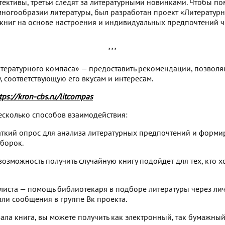
ективы, третьи следят за литературными новинками. Чтобы по
многообразии литературы, был разработан проект «Литератур
книг на основе настроения и индивидуальных предпочтений ч
***
итературного компаса» — предоставить рекомендации, позвол
, соответствующую его вкусам и интересам.
tps://kron-cbs.ru/litcompas
есколько способов взаимодействия:
аткий опрос для анализа литературных предпочтений и форм
борок.
озможность получить случайную книгу подойдет для тех, кто хо
листа — помощь библиотекаря в подборе литературы через ли
ли сообщения в группе Вк проекта.
вала книга, вы можете получить как электронный, так бумажны