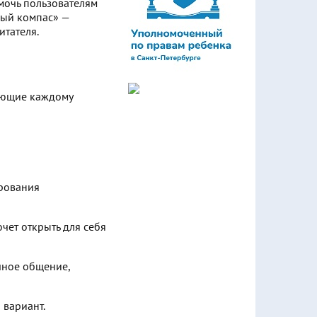
мочь пользователям
ный компас» —
итателя.
яющие каждому
ирования
чет открыть для себя
чное общение,
й вариант.