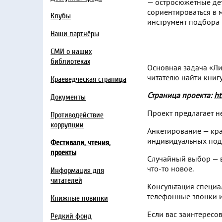
— остросюжетные дет
сориентироваться в 
Клубы
инструмент подбора 
Наши партнёры
СМИ о наших
библиотеках
Основная задача «Л
читателю найти книгу
Краеведческая страница
Страница проекта:
ht
Документы
Проект предлагает н
Противодействие
коррупции
Анкетирование — кр
индивидуальных под
Фестивали, чтения,
проекты
Случайный выбор — в
что-то новое.
Информация для
читателей
Консультация специа
телефонные звонки и
Книжные новинки
Если вас заинтересо
Редкий фонд