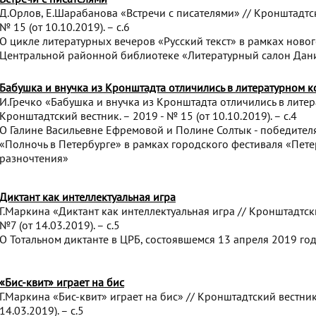
Д.Орлов, Е.Шарабанова «Встречи с писателями» // Кронштадтск
№ 15 (от 10.10.2019). – с.6
О цикле литературных вечеров «Русский текст» в рамках новог
Центральной районной библиотеке «Литературный салон Дан
Бабушка и внучка из Кронштадта отличились в литературном к
И.Гречко «Бабушка и внучка из Кронштадта отличились в литер
Кронштадтский вестник. – 2019 - № 15 (от 10.10.2019). – с.4
О Галине Васильевне Ефремовой и Полине Солтык - победител
«Полночь в Петербурге» в рамках городского фестиваля «Пет
разночтения»
Диктант как интеллектуальная игра
Г.Маркина «Диктант как интеллектуальная игра // Кронштадтски
№7 (от 14.03.2019). – с.5
О Тотальном диктанте в ЦРБ, состоявшемся 13 апреля 2019 год
«Бис-квит» играет на бис
Г.Маркина «Бис-квит» играет на бис» // Кронштадтский вестник.
14.03.2019). – с.5