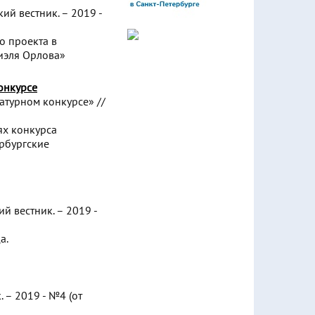
ий вестник. – 2019 -
о проекта в
иэля Орлова»
онкурсе
атурном конкурсе» //
ях конкурса
ербургские
й вестник. – 2019 -
а.
 – 2019 - №4 (от