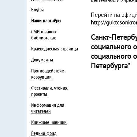
деятельности Учрежд
Клубы
Перейти на офиц
Наши партнёры
http://guktcsonkror
СМИ о наших
Санкт-Петерб
библиотеках
социального 
Краеведческая страница
социального 
Документы
Петербурга"
Противодействие
коррупции
Фестивали, чтения,
проекты
Информация для
читателей
Книжные новинки
Редкий фонд