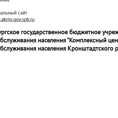
ения.
иальный сайт
.akrns.gov.spb.ru
ургское государственное бюджетное учре
обслуживания населения "Комплексный цен
обслуживания населения Кронштадтского р