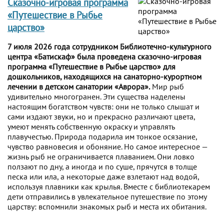
Сказочно-игровая программа
«Путешествие в Рыбье
царство»
7 июля 2026 года сотрудником Библиотечно-культурного
центра «Батискаф» была проведена сказочно-игровая
программа «Путешествие в Рыбье царство» для
дошкольников, находящихся на санаторно-курортном
лечении в детском санатории «Аврора».
Мир рыб
удивительно многогранен. Эти существа наделены
настоящим богатством чувств: они не только слышат и
сами издают звуки, но и прекрасно различают цвета,
умеют менять собственную окраску и управлять
плавучестью. Природа подарила им тонкое осязание,
чувство равновесия и обоняние. Но самое интересное —
жизнь рыб не ограничивается плаванием. Они ловко
ползают по дну, а иногда и по суше, прячутся в толще
песка или ила, а некоторые даже взлетают над водой,
используя плавники как крылья. Вместе с библиотекарем
дети отправились в увлекательное путешествие по этому
царству: вспомнили знакомых рыб и места их обитания.