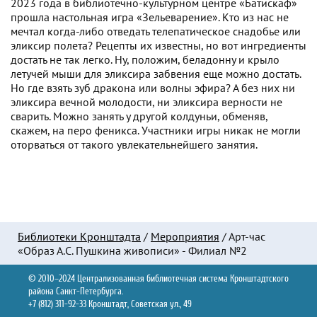
2023 года в библиотечно-культурном центре «Батискаф»
прошла настольная игра «Зельеварение». Кто из нас не
мечтал когда-либо отведать телепатическое снадобье или
эликсир полета? Рецепты их известны, но вот ингредиенты
достать не так легко. Ну, положим, беладонну и крыло
летучей мыши для эликсира забвения еще можно достать.
Но где взять зуб дракона или волны эфира? А без них ни
эликсира вечной молодости, ни эликсира верности не
сварить. Можно занять у другой колдуньи, обменяв,
скажем, на перо феникса. Участники игры никак не могли
оторваться от такого увлекательнейшего занятия.
Библиотеки Кронштадта
/
Мероприятия
/
Арт-час
«Образ А.С. Пушкина живописи» - Филиал №2
© 2010–2024 Централизованная библиотечная система Кронштадтского
района Санкт-Петербурга.
+7 (812) 311-92-33 Кронштадт, Советская ул., 49