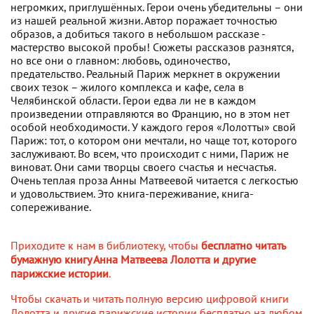
негромких, приглушённых. Герои очень убедительны – они
из нашей реальной жизни. Автор поражает точностью
образов, а добиться такого в небольшом рассказе -
мастерство высокой пробы! Сюжеты рассказов разнятся,
но все они о главном: любовь, одиночество,
предательство. Реальный Париж меркнет в окружении
своих тезок – жилого комплекса и кафе, села в
Челябинской области. Герои едва ли не в каждом
произведении отправляются во Францию, но в этом нет
особой необходимости. У каждого героя «Лолотты» свой
Париж: тот, о котором они мечтали, но чаще тот, которого
заслуживают. Во всем, что происходит с ними, Париж не
виноват. Они сами творцы своего счастья и несчастья.
Очень теплая проза Анны Матвеевой читается с легкостью
и удовольствием. Это книга-переживание, книга-
сопереживание.
Приходите к нам в библиотеку, чтобы
бесплатно читать
бумажную книгу Анна Матвеева Лолотта и другие
парижские истории
.
Чтобы скачать и читать полную версию цифровой книги
Лолотта и другие парижские истории бесплатно на любом