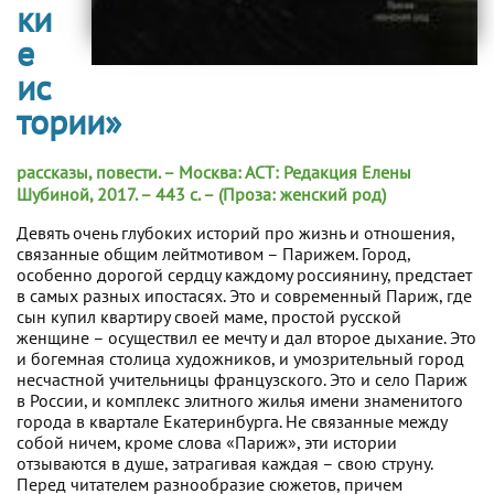
ки
е
ис
тории»
рассказы, повести. – Москва: АСТ: Редакция Елены
Шубиной, 2017. – 443 с. – (Проза: женский род)
Девять очень глубоких историй про жизнь и отношения,
связанные общим лейтмотивом – Парижем. Город,
особенно дорогой сердцу каждому россиянину, предстает
в самых разных ипостасях. Это и современный Париж, где
сын купил квартиру своей маме, простой русской
женщине – осуществил ее мечту и дал второе дыхание. Это
и богемная столица художников, и умозрительный город
несчастной учительницы французского. Это и село Париж
в России, и комплекс элитного жилья имени знаменитого
города в квартале Екатеринбурга. Не связанные между
собой ничем, кроме слова «Париж», эти истории
отзываются в душе, затрагивая каждая – свою струну.
Перед читателем разнообразие сюжетов, причем