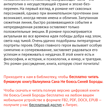
антиутопия о несуществующей стране и эпохе-без-
перемен. На первый взгляд, в романе нет сквозных
персонажей, однако при внимательном прочтении они
возникают, иногда меняя имена и обличия. Запутанная
сюжетная линия, быстро развивающиеся события и
непредвиденная развязка оставляют только
положительные эмоции. В романе просматривается
актуальная во все времена идея победы добра над злом,
света над тьмой. Очень удачно подобраны литературные
портреты героев. Образ главного героя вызывает особую
симпатию и сопереживание, заставляет радоваться его
успехам и переживать о неудачах. В этой книге есть и
философия, и история, и психология, и юмор, и трагедия.
Это роман-рассуждение, книга, которую стоит почитать!
Приходите к нам в библиотеку, чтобы
бесплатно читать
бумажную книгу Валиулина Сана Не боюсь Синей Бороды
.
Чтобы скачать и читать полную версию цифровой книги
Не боюсь Синей Бороды бесплатно на любом вашем
мобильном устройстве в формате FB2, PDF, DOCX, EPUB —
получите у нас
бесплатный доступ
к Литрес.