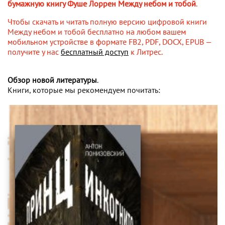
бумажную книгу Фуше Лоррен Между небом и тобой
.
Чтобы скачать и читать полную версию цифровой книги
Между небом и тобой бесплатно на любом вашем
мобильном устройстве в формате FB2, PDF, DOCX, EPUB —
получите у нас
бесплатный доступ
к Литрес.
Обзор новой литературы
.
Книги, которые мы рекомендуем почитать: