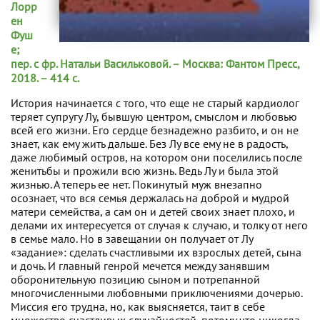
Лорр
ен
Фуш
е;
пер. с фр. Натальи Васильковой. – Москва: Фантом Пресс,
2018. – 414 с.
История начинается с того, что еще не старый кардиолог
теряет супругу Лу, бывшую центром, смыслом и любовью
всей его жизни. Его сердце безнадежно разбито, и он не
знает, как ему жить дальше. Без Лу все ему не в радость,
даже любимый остров, на котором они поселились после
женитьбы и прожили всю жизнь. Ведь Лу и была этой
жизнью. А теперь ее нет. Покинутый муж внезапно
осознает, что вся семья держалась на доброй и мудрой
матери семейства, а сам он и детей своих знает плохо, и
делами их интересуется от случая к случаю, и толку от него
в семье мало. Но в завещании он получает от Лу
«задание»: сделать счастливыми их взрослых детей, сына
и дочь. И главный генрой мечется между занявшим
оборонительную позицию сыном и потрепанной
многочисленными любовными приключениями дочерью.
Миссия его трудна, но, как выясняется, таит в себе
множество счастливых случайностей, потому что никогда