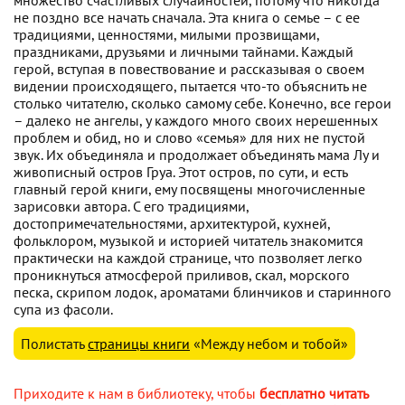
не поздно все начать сначала. Эта книга о семье – с ее
традициями, ценностями, милыми прозвищами,
праздниками, друзьями и личными тайнами. Каждый
герой, вступая в повествование и рассказывая о своем
видении происходящего, пытается что-то объяснить не
столько читателю, сколько самому себе. Конечно, все герои
– далеко не ангелы, у каждого много своих нерешенных
проблем и обид, но и слово «семья» для них не пустой
звук. Их объединяла и продолжает объединять мама Лу и
живописный остров Груа. Этот остров, по сути, и есть
главный герой книги, ему посвящены многочисленные
зарисовки автора. С его традициями,
достопримечательностями, архитектурой, кухней,
фольклором, музыкой и историей читатель знакомится
практически на каждой странице, что позволяет легко
проникнуться атмосферой приливов, скал, морского
песка, скрипом лодок, ароматами блинчиков и старинного
супа из фасоли.
Полистать
страницы книги
«Между небом и тобой»
Приходите к нам в библиотеку, чтобы
бесплатно читать