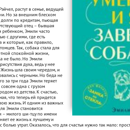
Рэйчел, растут в семье, ведущей
ни. Но за внешним блеском
 долги по кредитам, пьющая
утствующий отец – бывшая
и ребенком, Эмили часто
ю с другими, где есть
 и которые, как правило,
омцев. Так, собака стала для
тной спокойной жизни,
да не было. Но Эмили
рисутствия духа, ведь у нее
. Жизнь шла своим чередом, и
вались с черными. Но беда не
го за три года Эмили теряет
 совсем одна с грузом
одом из детства. К счастью,
мая, что теперь ей придется
свою жизнь. И одним из важных
для Эмили становится
 – милого ши-тцу по имени
няет ее жизнь к лучшему и
с болью утрат. Оказалось, что для счастья нужно так мало: прос