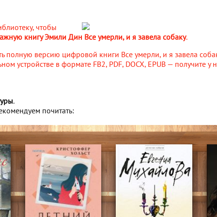
иблиотеку, чтобы
ажную книгу Эмили Дин Все умерли, и я завела собаку
.
ть полную версию цифровой книги Все умерли, и я завела соба
ом устройстве в формате FB2, PDF, DOCX, EPUB — получите у 
туры
.
екомендуем почитать: