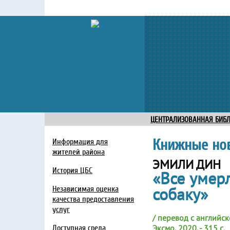
ЦЕНТРАЛИЗОВАННАЯ БИБ
Книжные но
Информация для
жителей района
ЭМИЛИ ДИН
История ЦБС
«Все умерл
собаку»
Независимая оценка
качества предоставления
услуг
/ перевод с английско
Эксмо, 2020. - 315 с.
Доступная среда