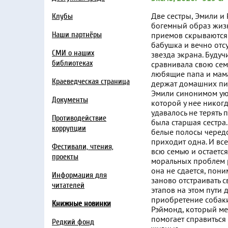
Две сестры, Эмили и 
Клубы
богемный образ жиз
Наши партнёры
приемов скрываются
бабушка и вечно отс
СМИ о наших
звезда экрана. Будуч
библиотеках
сравнивала свою семь
любящие папа и мама
Краеведческая страница
держат домашних пит
Эмили синонимом ую
Документы
которой у нее никог
удавалось не терять п
Противодействие
была старшая сестра
коррупции
белые полосы чередо
приходит одна. И все
Фестивали, чтения,
всю семью и остается
проекты
моральных проблем р
она не сдается, пони
Информация для
заново отстраивать 
читателей
этапов на этом пути 
приобретение собаки
Книжные новинки
Рэймонд, который ме
помогает справиться 
Редкий фонд