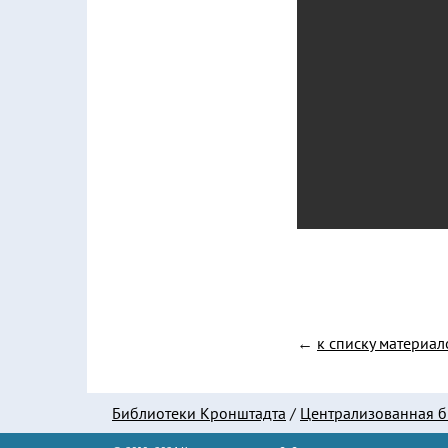
←
к списку материал
Библиотеки Кронштадта
/
Централизованная б