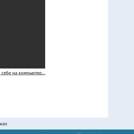
 себе на компьютер...
еках