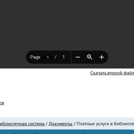
Скачать второй файл
ов
иблиотечная система
/
Документы
/
Платные услуги в библиот