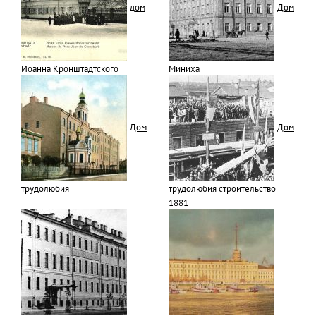
дом
Дом
Иоанна Кронштадтского
Миниха
Дом
Дом
трудолюбия
трудолюбия строительство
1881