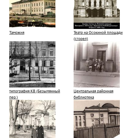
Таможня
Театр на Осокиной площади
(сгорел)
типография КВ (Безымянный
Центральная районная
пер.)
библиотека