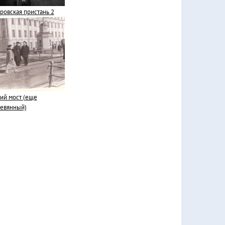
ровская пристань 2
ий мост (еще
евянный)