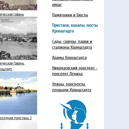
овраг
еческая гавань
Памятники и бюсты
Пристани, каналы, мосты
Кронштадта
Сады, скверы, парки и
стадионы Кронштадта
Храмы Кронштадта
еческая Гавань.
Николаевский проспект -
нштадт.
проспект Ленина
Улицы, проспекты,
площади Кронштадта
оходная пристань 2