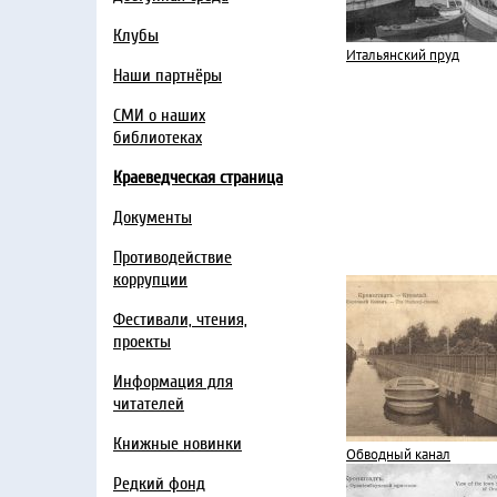
Клубы
Итальянский пруд
Наши партнёры
СМИ о наших
библиотеках
Краеведческая страница
Документы
Противодействие
коррупции
Фестивали, чтения,
проекты
Информация для
читателей
Книжные новинки
Обводный канал
Редкий фонд