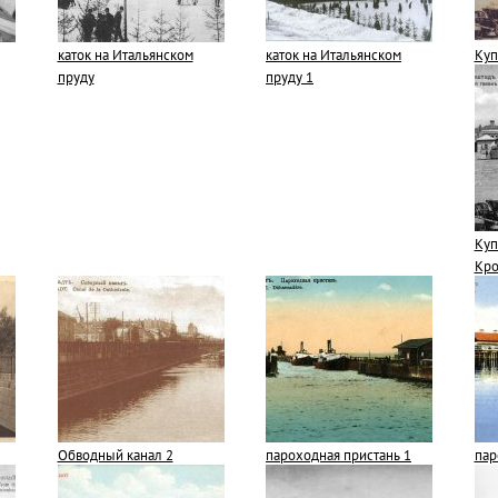
каток на Итальянском
каток на Итальянском
Куп
пруду
пруду 1
Куп
Кро
Обводный канал 2
пароходная пристань 1
пар