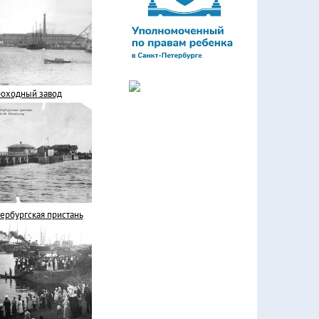
оходный завод
ербургская пристань