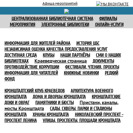
Афиша мероприятий
ЦЕНТРАЛИЗОВАННАЯ БИБЛИОТЕЧНАЯ СИСТЕМА
ФИЛИАЛЫ
МЕРОПРИЯТИЯ
ЭЛЕКТРОННЫЕ БИБЛИОТЕКИ
ОНЛАЙН-УСЛУГИ
ИНФОРМАЦИЯ ДЛЯ ЖИТЕЛЕЙ РАЙОНА
ИСТОРИЯ ЦБС
НЕЗАВИСИМАЯ ОЦЕНКА КАЧЕСТВА ПРЕДОСТАВЛЕНИЯ УСЛУГ
ДОСТУПНАЯ СРЕДА
КЛУБЫ
НАШИ ПАРТНЁРЫ
СМИ О НАШИХ
Краеведческая страница
БИБЛИОТЕКАХ
ДОКУМЕНТЫ
ПРОТИВОДЕЙСТВИЕ КОРРУПЦИИ
ФЕСТИВАЛИ, ЧТЕНИЯ, ПРОЕКТЫ
ИНФОРМАЦИЯ ДЛЯ ЧИТАТЕЛЕЙ
КНИЖНЫЕ НОВИНКИ
РЕДКИЙ
ФОНД
КРОНШТАДТСКИЙ КЛУБ КРАЕВЕДОВ
АРХИТЕКТУРА ВОЕННОГО
КРОНШТАДТА
ДОМА И ДВОРЦЫ КРОНШТАДТА
КРОНШТАДТСКИЕ
Пристани, каналы,
ДОКИ И ОВРАГ
ПАМЯТНИКИ И БЮСТЫ
мосты Кронштадта
САДЫ, СКВЕРЫ, ПАРКИ И СТАДИОНЫ
КРОНШТАДТА
ХРАМЫ КРОНШТАДТА
НИКОЛАЕВСКИЙ ПРОСПЕКТ -
ПРОСПЕКТ ЛЕНИНА
УЛИЦЫ, ПРОСПЕКТЫ, ПЛОЩАДИ КРОНШТАДТА