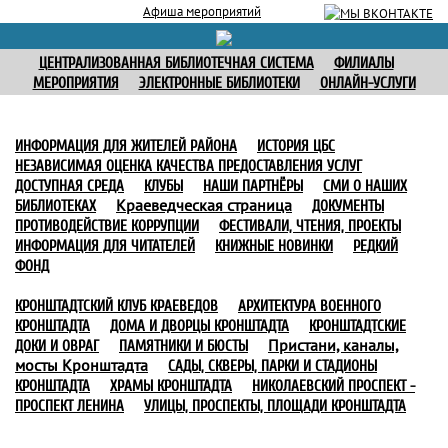
Афиша мероприятий
ЦЕНТРАЛИЗОВАННАЯ БИБЛИОТЕЧНАЯ СИСТЕМА
ФИЛИАЛЫ
МЕРОПРИЯТИЯ
ЭЛЕКТРОННЫЕ БИБЛИОТЕКИ
ОНЛАЙН-УСЛУГИ
ИНФОРМАЦИЯ ДЛЯ ЖИТЕЛЕЙ РАЙОНА
ИСТОРИЯ ЦБС
НЕЗАВИСИМАЯ ОЦЕНКА КАЧЕСТВА ПРЕДОСТАВЛЕНИЯ УСЛУГ
ДОСТУПНАЯ СРЕДА
КЛУБЫ
НАШИ ПАРТНЁРЫ
СМИ О НАШИХ
Краеведческая страница
БИБЛИОТЕКАХ
ДОКУМЕНТЫ
ПРОТИВОДЕЙСТВИЕ КОРРУПЦИИ
ФЕСТИВАЛИ, ЧТЕНИЯ, ПРОЕКТЫ
ИНФОРМАЦИЯ ДЛЯ ЧИТАТЕЛЕЙ
КНИЖНЫЕ НОВИНКИ
РЕДКИЙ
ФОНД
КРОНШТАДТСКИЙ КЛУБ КРАЕВЕДОВ
АРХИТЕКТУРА ВОЕННОГО
КРОНШТАДТА
ДОМА И ДВОРЦЫ КРОНШТАДТА
КРОНШТАДТСКИЕ
Пристани, каналы,
ДОКИ И ОВРАГ
ПАМЯТНИКИ И БЮСТЫ
мосты Кронштадта
САДЫ, СКВЕРЫ, ПАРКИ И СТАДИОНЫ
КРОНШТАДТА
ХРАМЫ КРОНШТАДТА
НИКОЛАЕВСКИЙ ПРОСПЕКТ -
ПРОСПЕКТ ЛЕНИНА
УЛИЦЫ, ПРОСПЕКТЫ, ПЛОЩАДИ КРОНШТАДТА