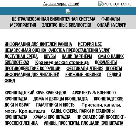
Афиша мероприятий
ЦЕНТРАЛИЗОВАННАЯ БИБЛИОТЕЧНАЯ СИСТЕМА
ФИЛИАЛЫ
МЕРОПРИЯТИЯ
ЭЛЕКТРОННЫЕ БИБЛИОТЕКИ
ОНЛАЙН-УСЛУГИ
ИНФОРМАЦИЯ ДЛЯ ЖИТЕЛЕЙ РАЙОНА
ИСТОРИЯ ЦБС
НЕЗАВИСИМАЯ ОЦЕНКА КАЧЕСТВА ПРЕДОСТАВЛЕНИЯ УСЛУГ
ДОСТУПНАЯ СРЕДА
КЛУБЫ
НАШИ ПАРТНЁРЫ
СМИ О НАШИХ
Краеведческая страница
БИБЛИОТЕКАХ
ДОКУМЕНТЫ
ПРОТИВОДЕЙСТВИЕ КОРРУПЦИИ
ФЕСТИВАЛИ, ЧТЕНИЯ, ПРОЕКТЫ
ИНФОРМАЦИЯ ДЛЯ ЧИТАТЕЛЕЙ
КНИЖНЫЕ НОВИНКИ
РЕДКИЙ
ФОНД
КРОНШТАДТСКИЙ КЛУБ КРАЕВЕДОВ
АРХИТЕКТУРА ВОЕННОГО
КРОНШТАДТА
ДОМА И ДВОРЦЫ КРОНШТАДТА
КРОНШТАДТСКИЕ
Пристани, каналы,
ДОКИ И ОВРАГ
ПАМЯТНИКИ И БЮСТЫ
мосты Кронштадта
САДЫ, СКВЕРЫ, ПАРКИ И СТАДИОНЫ
КРОНШТАДТА
ХРАМЫ КРОНШТАДТА
НИКОЛАЕВСКИЙ ПРОСПЕКТ -
ПРОСПЕКТ ЛЕНИНА
УЛИЦЫ, ПРОСПЕКТЫ, ПЛОЩАДИ КРОНШТАДТА