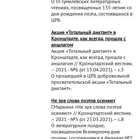
О III Гумилевских литературных
чтениях, посвященных 135-летию со
дня рождения поэта, состоявшихся в
ЦРБ.
Акция «Тотальный диктант» в
Кронштадте, как всегда, прошла с
аншлагом
Акция «Тотальный диктант» в
Кронштадте, как всегда, прошла с
аншлагом // Кронштадтский вестник.
– 2021 - №6 (от 15.04.2021). – с.3
О прошедшей в ЦРБ добровольной
просветительской акции «Тотальный
диктант».
Не зря слова поэтов осеняют
Г.Маркина «Не зря слова поэтов
осеняют» // Кронштадтский вестник.
– 2021 - №5 (от 25.03.2021). – с.8
О литературном полдне,
посвященном Всемирному дню
поэзии, состоявшемся в филиале №2