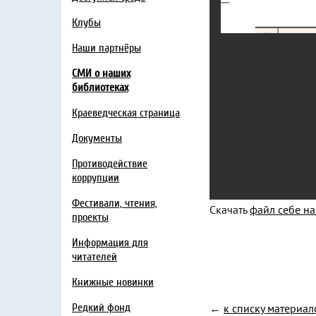
Клубы
Наши партнёры
СМИ о наших
библиотеках
Краеведческая страница
Документы
Противодействие
коррупции
Фестивали, чтения,
Скачать
файл себе н
проекты
Информация для
читателей
Книжные новинки
←
к списку материал
Редкий фонд