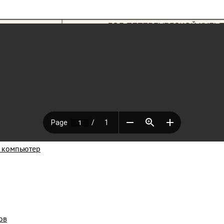
а компьютер
ов