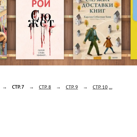
→
CTP. 7
→
CTP. 8
→
CTP. 9
→
CTP. 10
...