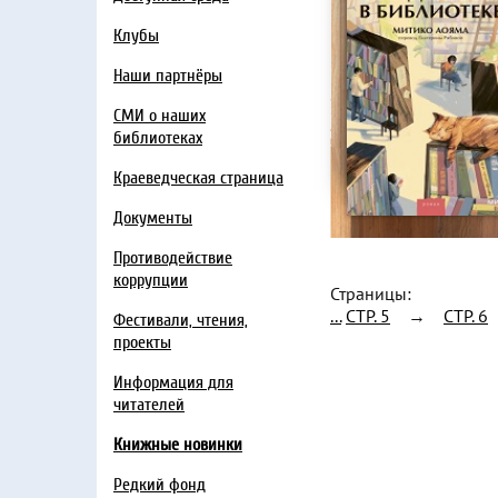
Клубы
Наши партнёры
СМИ о наших
библиотеках
Краеведческая страница
Документы
Противодействие
коррупции
Страницы:
...
CTP. 5
→
CTP. 6
Фестивали, чтения,
проекты
Информация для
читателей
Книжные новинки
Редкий фонд