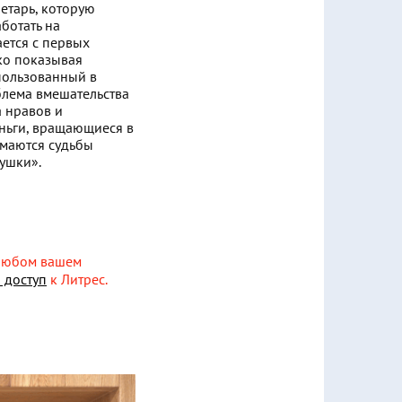
етарь, которую
аботать на
ается с первых
тко показывая
спользованный в
облема вмешательства
а нравов и
еньги, вращающиеся в
омаются судьбы
кушки».
 любом вашем
 доступ
к Литрес.