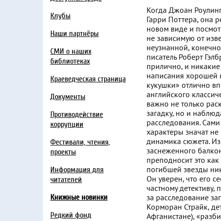
Когда Джоан Роулин
Клубы
Гарри Поттера, она 
новом виде и посмот
Наши партнёры
не зависимую от изве
неузнанной, конечно
СМИ о наших
писатель Роберт Гэл
библиотеках
прилично, и никакие
написания хорошей к
Краеведческая страница
кукушки» отлично вп
английского классиче
Документы
важно не только рас
загадку, но и наблюд
Противодействие
расследования. Сами
коррупции
характеры значат не
динамика сюжета. Из
Фестивали, чтения,
заснеженного балкон
проекты
преподносит это как
погибшей звезды ник
Информация для
Он уверен, что его с
читателей
частному детективу,
за расследование за
Книжные новинки
Корморан Страйк, де
Редкий фонд
Афганистане), «разб