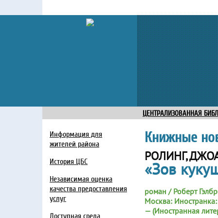
ЦЕНТРАЛИЗОВАННАЯ БИБ
Книжные но
Информация для
жителей района
РОЛИНГ, ДЖО
История ЦБС
«Зов куку
Независимая оценка
качества предоставления
роман / Роберт Гэлбре
услуг
Москва: Иностранка: 
— (Иностранная лите
Доступная среда