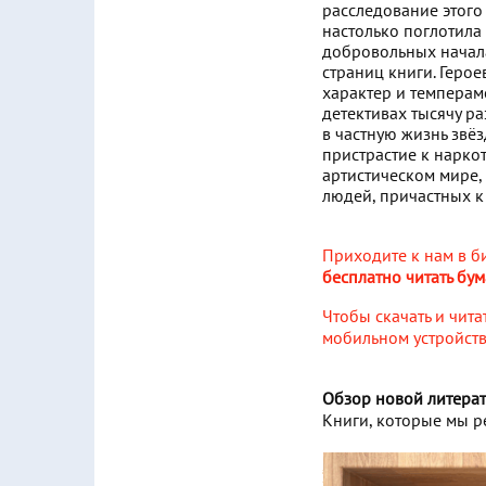
расследование этого
настолько поглотила 
добровольных началах
страниц книги. Геро
характер и темперам
детективах тысячу ра
в частную жизнь звёз
пристрастие к нарко
артистическом мире,
людей, причастных к
Приходите к нам в б
бесплатно читать бу
Чтобы скачать и чит
мобильном устройств
Обзор новой литера
Книги, которые мы р