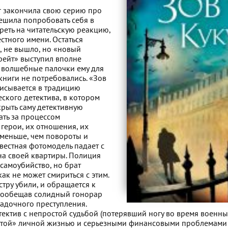
г закончила свою серию про
решила попробовать себя в
реть на читательскую реакцию,
стного имени. Остаться
, не вышло, но «новый
брейт» выступил вполне
 волшебные палочки ему для
ниги не потребовались. «Зов
исывается в традицию
ского детектива, в котором
крыть саму детективную
ать за процессом
 герои, их отношения, их
 меньше, чем повороты и
вестная фотомодель падает с
а своей квартиры. Полиция
 самоубийство, но брат
ак не может смириться с этим.
естру убили, и обращается к
 пообещав солидный гонорар
гадочного преступления.
тектив с непростой судьбой (потерявший ногу во время военны
итой» личной жизнью и серьезными финансовыми проблемами 