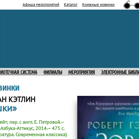
Афиша мероприятий
Каталог
Книжные новинки
ЛИОТЕЧНАЯ СИСТЕМА
ФИЛИАЛЫ
МЕРОПРИЯТИЯ
ЭЛЕКТРОННЫЕ БИБЛ
винки
АН КЭТЛИН
шки»
йт; пер. с англ. Е. Петровой.—
Азбука-Аттикус, 2014.— 475 с.
ратура. Современная классика)