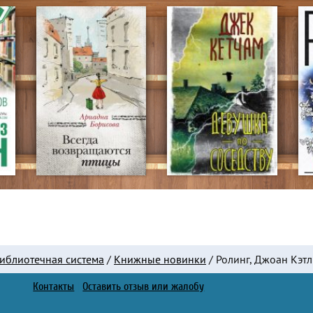
иблиотечная система
/
Книжные новинки
/
Ролинг, Джоан Кэтл
Контакты
|
Оставить отзыв или жалобу