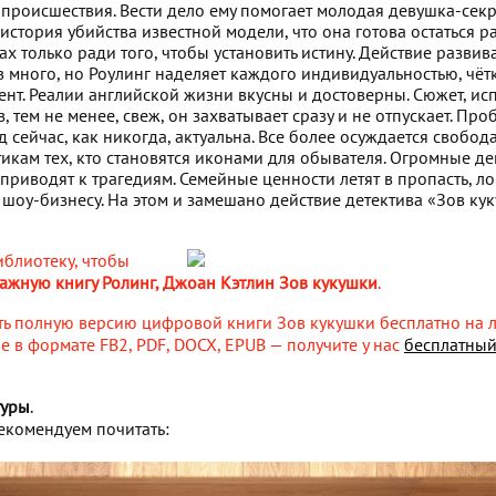
 происшествия. Вести дело ему помогает молодая девушка-секр
история убийства известной модели, что она готова остаться р
 только ради того, чтобы установить истину. Действие развив
ев много, но Роулинг наделяет каждого индивидуальностью, чё
ент. Реалии английской жизни вкусны и достоверны. Сюжет, и
з, тем не менее, свеж, он захватывает сразу и не отпускает. Пр
д сейчас, как никогда, актуальна. Все более осуждается свобод
тикам тех, кто становятся иконами для обывателя. Огромные д
 приводят к трагедиям. Семейные ценности летят в пропасть, л
 шоу-бизнесу. На этом и замешано действие детектива «Зов ку
иблиотеку, чтобы
мажную книгу Ролинг, Джоан Кэтлин Зов кукушки
.
ать полную версию цифровой книги Зов кукушки бесплатно на
е в формате FB2, PDF, DOCX, EPUB — получите у нас
бесплатный
туры
.
екомендуем почитать: