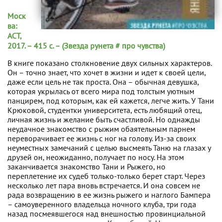
Моск
ва:
АСТ,
2017. – 415 с. – (Звезда рунета # про чувства)
В книге показано столкновение двух сильных характеров.
Он – точно знает, что хочет в жизни и идет к своей цели,
даже если цель не так проста. Она – обычная девушка,
которая укрылась от всего мира под толстым уютным
панцирем, под которым, как ей кажется, легче жить. У Тани
Крюковой, студентки университета, есть любящий отец,
личная жизнь и желание быть счастливой. Но однажды
неудачное знакомство с рыжим обаятельным парнем
переворачивает ее жизнь с ног на голову. Из-за своих
неуместных замечаний с целью высмеять Таню на глазах у
друзей он, неожиданно, получает по носу. На этом
заканчивается знакомство Тани и Рыжего, но
переплетение их судеб только-только берет старт. Через
несколько лет пара вновь встречается. И она совсем не
рада возвращению в ее жизнь рыжего и наглого Бампера
– самоуверенного владельца ночного клуба, три года
назад посмеявшегося над внешностью провинциальной