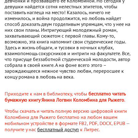
девчонки и прозвавшего ее Коломбиной. Но сегодня у
девушки найдется сотня нелестных эпитетов, чтобы
поставить наглеца на место! Казалось, ничего не
изменилось, и война продолжится, но любовь найдет
способ доказать двум горделивым упрямцам, что у нее на
них свои планы. Интригующий молодежный роман,
захватывающий сюжетом с первой главы. Кому-то,
возможно, эта книга напомнит свои студенческие годы.
Здесь и жизнь общаги, и тусовки в ночных клубах,
взаимопомощь сокурсников и интриги на факультете. Все,
что присуще беззаботной студенческой молодости, автор
собрала в своей книге. А на фоне всего этого –
зарождающееся нежное чувство любви, переросшее к
концу романа в любовь на века.
Приходите к нам в библиотеку, чтобы
бесплатно читать
бумажную книгу Янина Логвин Коломбина для Рыжего
.
Чтобы скачать и читать полную версию цифровой книги
Коломбина для Рыжего бесплатно на любом вашем
мобильном устройстве в формате FB2, PDF, DOCX, EPUB —
получите у нас
бесплатный доступ
к Литрес.