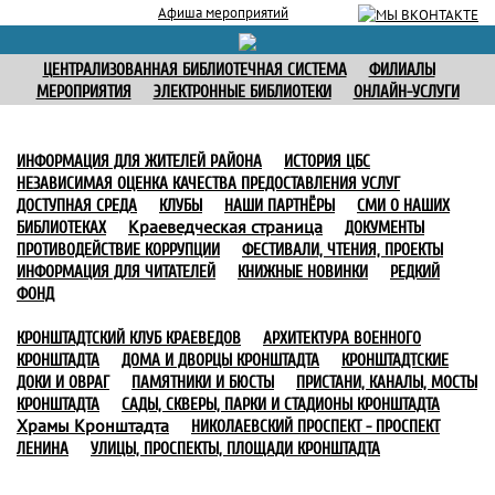
Афиша мероприятий
ЦЕНТРАЛИЗОВАННАЯ БИБЛИОТЕЧНАЯ СИСТЕМА
ФИЛИАЛЫ
МЕРОПРИЯТИЯ
ЭЛЕКТРОННЫЕ БИБЛИОТЕКИ
ОНЛАЙН-УСЛУГИ
ИНФОРМАЦИЯ ДЛЯ ЖИТЕЛЕЙ РАЙОНА
ИСТОРИЯ ЦБС
НЕЗАВИСИМАЯ ОЦЕНКА КАЧЕСТВА ПРЕДОСТАВЛЕНИЯ УСЛУГ
ДОСТУПНАЯ СРЕДА
КЛУБЫ
НАШИ ПАРТНЁРЫ
СМИ О НАШИХ
Краеведческая страница
БИБЛИОТЕКАХ
ДОКУМЕНТЫ
ПРОТИВОДЕЙСТВИЕ КОРРУПЦИИ
ФЕСТИВАЛИ, ЧТЕНИЯ, ПРОЕКТЫ
ИНФОРМАЦИЯ ДЛЯ ЧИТАТЕЛЕЙ
КНИЖНЫЕ НОВИНКИ
РЕДКИЙ
ФОНД
КРОНШТАДТСКИЙ КЛУБ КРАЕВЕДОВ
АРХИТЕКТУРА ВОЕННОГО
КРОНШТАДТА
ДОМА И ДВОРЦЫ КРОНШТАДТА
КРОНШТАДТСКИЕ
ДОКИ И ОВРАГ
ПАМЯТНИКИ И БЮСТЫ
ПРИСТАНИ, КАНАЛЫ, МОСТЫ
КРОНШТАДТА
САДЫ, СКВЕРЫ, ПАРКИ И СТАДИОНЫ КРОНШТАДТА
Храмы Кронштадта
НИКОЛАЕВСКИЙ ПРОСПЕКТ - ПРОСПЕКТ
ЛЕНИНА
УЛИЦЫ, ПРОСПЕКТЫ, ПЛОЩАДИ КРОНШТАДТА