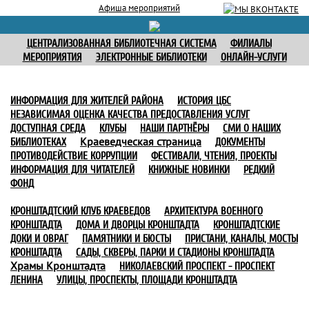
Афиша мероприятий
ЦЕНТРАЛИЗОВАННАЯ БИБЛИОТЕЧНАЯ СИСТЕМА
ФИЛИАЛЫ
МЕРОПРИЯТИЯ
ЭЛЕКТРОННЫЕ БИБЛИОТЕКИ
ОНЛАЙН-УСЛУГИ
ИНФОРМАЦИЯ ДЛЯ ЖИТЕЛЕЙ РАЙОНА
ИСТОРИЯ ЦБС
НЕЗАВИСИМАЯ ОЦЕНКА КАЧЕСТВА ПРЕДОСТАВЛЕНИЯ УСЛУГ
ДОСТУПНАЯ СРЕДА
КЛУБЫ
НАШИ ПАРТНЁРЫ
СМИ О НАШИХ
Краеведческая страница
БИБЛИОТЕКАХ
ДОКУМЕНТЫ
ПРОТИВОДЕЙСТВИЕ КОРРУПЦИИ
ФЕСТИВАЛИ, ЧТЕНИЯ, ПРОЕКТЫ
ИНФОРМАЦИЯ ДЛЯ ЧИТАТЕЛЕЙ
КНИЖНЫЕ НОВИНКИ
РЕДКИЙ
ФОНД
КРОНШТАДТСКИЙ КЛУБ КРАЕВЕДОВ
АРХИТЕКТУРА ВОЕННОГО
КРОНШТАДТА
ДОМА И ДВОРЦЫ КРОНШТАДТА
КРОНШТАДТСКИЕ
ДОКИ И ОВРАГ
ПАМЯТНИКИ И БЮСТЫ
ПРИСТАНИ, КАНАЛЫ, МОСТЫ
КРОНШТАДТА
САДЫ, СКВЕРЫ, ПАРКИ И СТАДИОНЫ КРОНШТАДТА
Храмы Кронштадта
НИКОЛАЕВСКИЙ ПРОСПЕКТ - ПРОСПЕКТ
ЛЕНИНА
УЛИЦЫ, ПРОСПЕКТЫ, ПЛОЩАДИ КРОНШТАДТА