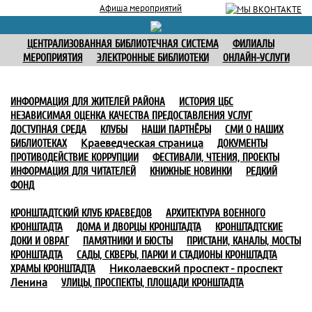
Афиша мероприятий
ЦЕНТРАЛИЗОВАННАЯ БИБЛИОТЕЧНАЯ СИСТЕМА
ФИЛИАЛЫ
МЕРОПРИЯТИЯ
ЭЛЕКТРОННЫЕ БИБЛИОТЕКИ
ОНЛАЙН-УСЛУГИ
ИНФОРМАЦИЯ ДЛЯ ЖИТЕЛЕЙ РАЙОНА
ИСТОРИЯ ЦБС
НЕЗАВИСИМАЯ ОЦЕНКА КАЧЕСТВА ПРЕДОСТАВЛЕНИЯ УСЛУГ
ДОСТУПНАЯ СРЕДА
КЛУБЫ
НАШИ ПАРТНЁРЫ
СМИ О НАШИХ
Краеведческая страница
БИБЛИОТЕКАХ
ДОКУМЕНТЫ
ПРОТИВОДЕЙСТВИЕ КОРРУПЦИИ
ФЕСТИВАЛИ, ЧТЕНИЯ, ПРОЕКТЫ
ИНФОРМАЦИЯ ДЛЯ ЧИТАТЕЛЕЙ
КНИЖНЫЕ НОВИНКИ
РЕДКИЙ
ФОНД
КРОНШТАДТСКИЙ КЛУБ КРАЕВЕДОВ
АРХИТЕКТУРА ВОЕННОГО
КРОНШТАДТА
ДОМА И ДВОРЦЫ КРОНШТАДТА
КРОНШТАДТСКИЕ
ДОКИ И ОВРАГ
ПАМЯТНИКИ И БЮСТЫ
ПРИСТАНИ, КАНАЛЫ, МОСТЫ
КРОНШТАДТА
САДЫ, СКВЕРЫ, ПАРКИ И СТАДИОНЫ КРОНШТАДТА
Николаевский проспект - проспект
ХРАМЫ КРОНШТАДТА
Ленина
УЛИЦЫ, ПРОСПЕКТЫ, ПЛОЩАДИ КРОНШТАДТА