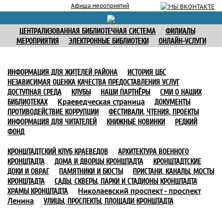
Афиша мероприятий
ЦЕНТРАЛИЗОВАННАЯ БИБЛИОТЕЧНАЯ СИСТЕМА
ФИЛИАЛЫ
МЕРОПРИЯТИЯ
ЭЛЕКТРОННЫЕ БИБЛИОТЕКИ
ОНЛАЙН-УСЛУГИ
ИНФОРМАЦИЯ ДЛЯ ЖИТЕЛЕЙ РАЙОНА
ИСТОРИЯ ЦБС
НЕЗАВИСИМАЯ ОЦЕНКА КАЧЕСТВА ПРЕДОСТАВЛЕНИЯ УСЛУГ
ДОСТУПНАЯ СРЕДА
КЛУБЫ
НАШИ ПАРТНЁРЫ
СМИ О НАШИХ
Краеведческая страница
БИБЛИОТЕКАХ
ДОКУМЕНТЫ
ПРОТИВОДЕЙСТВИЕ КОРРУПЦИИ
ФЕСТИВАЛИ, ЧТЕНИЯ, ПРОЕКТЫ
ИНФОРМАЦИЯ ДЛЯ ЧИТАТЕЛЕЙ
КНИЖНЫЕ НОВИНКИ
РЕДКИЙ
ФОНД
КРОНШТАДТСКИЙ КЛУБ КРАЕВЕДОВ
АРХИТЕКТУРА ВОЕННОГО
КРОНШТАДТА
ДОМА И ДВОРЦЫ КРОНШТАДТА
КРОНШТАДТСКИЕ
ДОКИ И ОВРАГ
ПАМЯТНИКИ И БЮСТЫ
ПРИСТАНИ, КАНАЛЫ, МОСТЫ
КРОНШТАДТА
САДЫ, СКВЕРЫ, ПАРКИ И СТАДИОНЫ КРОНШТАДТА
Николаевский проспект - проспект
ХРАМЫ КРОНШТАДТА
Ленина
УЛИЦЫ, ПРОСПЕКТЫ, ПЛОЩАДИ КРОНШТАДТА