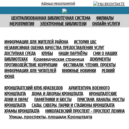
Афиша мероприятий
ЦЕНТРАЛИЗОВАННАЯ БИБЛИОТЕЧНАЯ СИСТЕМА
ФИЛИАЛЫ
МЕРОПРИЯТИЯ
ЭЛЕКТРОННЫЕ БИБЛИОТЕКИ
ОНЛАЙН-УСЛУГИ
ИНФОРМАЦИЯ ДЛЯ ЖИТЕЛЕЙ РАЙОНА
ИСТОРИЯ ЦБС
НЕЗАВИСИМАЯ ОЦЕНКА КАЧЕСТВА ПРЕДОСТАВЛЕНИЯ УСЛУГ
ДОСТУПНАЯ СРЕДА
КЛУБЫ
НАШИ ПАРТНЁРЫ
СМИ О НАШИХ
Краеведческая страница
БИБЛИОТЕКАХ
ДОКУМЕНТЫ
ПРОТИВОДЕЙСТВИЕ КОРРУПЦИИ
ФЕСТИВАЛИ, ЧТЕНИЯ, ПРОЕКТЫ
ИНФОРМАЦИЯ ДЛЯ ЧИТАТЕЛЕЙ
КНИЖНЫЕ НОВИНКИ
РЕДКИЙ
ФОНД
КРОНШТАДТСКИЙ КЛУБ КРАЕВЕДОВ
АРХИТЕКТУРА ВОЕННОГО
КРОНШТАДТА
ДОМА И ДВОРЦЫ КРОНШТАДТА
КРОНШТАДТСКИЕ
ДОКИ И ОВРАГ
ПАМЯТНИКИ И БЮСТЫ
ПРИСТАНИ, КАНАЛЫ, МОСТЫ
КРОНШТАДТА
САДЫ, СКВЕРЫ, ПАРКИ И СТАДИОНЫ КРОНШТАДТА
ХРАМЫ КРОНШТАДТА
НИКОЛАЕВСКИЙ ПРОСПЕКТ - ПРОСПЕКТ ЛЕНИНА
Улицы, проспекты, площади Кронштадта